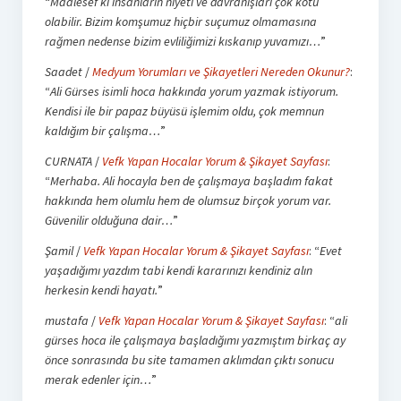
“
Maalesef ki insanların niyeti ve davranışları çok kötü
olabilir. Bizim komşumuz hiçbir suçumuz olmamasına
rağmen nedense bizim evliliğimizi kıskanıp yuvamızı…
”
Saadet
/
Medyum Yorumları ve Şikayetleri Nereden Okunur?
:
“
Ali Gürses isimli hoca hakkında yorum yazmak istiyorum.
Kendisi ile bir papaz büyüsü işlemim oldu, çok memnun
kaldığım bir çalışma…
”
CURNATA
/
Vefk Yapan Hocalar Yorum & Şikayet Sayfası
:
“
Merhaba. Ali hocayla ben de çalışmaya başladım fakat
hakkında hem olumlu hem de olumsuz birçok yorum var.
Güvenilir olduğuna dair…
”
Şamil
/
Vefk Yapan Hocalar Yorum & Şikayet Sayfası
: “
Evet
yaşadığımı yazdım tabi kendi kararınızı kendiniz alın
herkesin kendi hayatı.
”
mustafa
/
Vefk Yapan Hocalar Yorum & Şikayet Sayfası
: “
ali
gürses hoca ile çalışmaya başladığımı yazmıştım birkaç ay
önce sonrasında bu site tamamen aklımdan çıktı sonucu
merak edenler için…
”