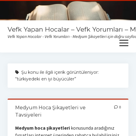
Vefk Yapan Hocalar – Vefk Yorumları – 
Vefk Yapan Hocalar - Vefk Yorumları - Medyum Şikayetleri için doğru sayfad
open
menu
Sitemize gelen medyum yorum ve şikayetlerini okumak için
buraya tıklayabilirsiniz
Şu konu ile ilgili içerik görüntüleniyor:
“türkiyedeki en iyi büyücüler”
Medyum Hoca Şikayetleri ve
0
Tavsiyeleri
Medyum hoca şikayetleri
konusunda aradığınız
fırsatları internet üzerinden rahatça bulabilirsiniz.