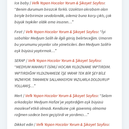
Ice baby
/
Vefk Yapan Hocalar Yorum & Şikayet Sayfası
:
“
Benim durumum birazcık farklı. Uzaktan akrabam olan
biriyle birbirimize sevdalandık, ailemiz buna karşı çıktı, çok
büyük tepkiler aldık ama insanın…
”
Fırat
/
Vefk Yapan Hocalar Yorum & Şikayet Sayfası
: “
İyi
sabahlar Medyum Salih ile ilgili görüş belirteceğim. Umarım
bu yorumumu yayınlar site yöneticileri. Ben Medyum Salih’e
aşk büyüsü yaptırmak…
”
SERAP
/
Vefk Yapan Hocalar Yorum & Şikayet Sayfası
:
“
MEDYUM MAHMUT İSİMLİ HOCAYA YILDIZNAME YAPTIRDIM.
YAPTIRDIĞIM YILDIZNAMEDE İŞE YARAR TEK BİR ŞEY BİLE
YAZMIYOR. TAMAMEN SALLAMASYON YAZILARLA DOLDURUP
YOLLAMIŞ…
”
Mert
/
Vefk Yapan Hocalar Yorum & Şikayet Sayfası
: “
Selam
arkadaşlar Medyum Hafize’ye yaptırdığım aşk büyüsü
maalesef etkili olmadı. Kendisine çok güvenmiş olmama
rağmen sadece beni geçiştirdi ve yardımcı…
”
Dikkat edin
/
Vefk Yapan Hocalar Yorum & Şikayet Sayfası
: