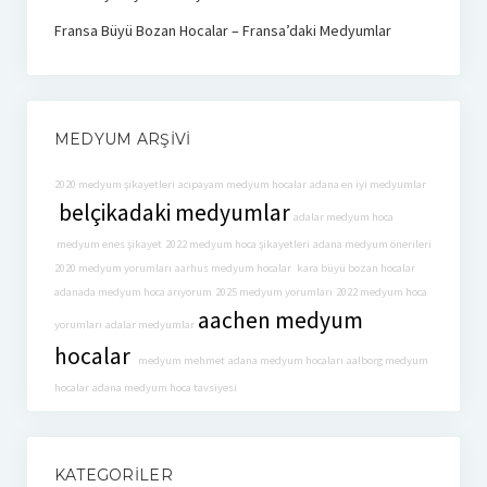
Fransa Büyü Bozan Hocalar – Fransa’daki Medyumlar
MEDYUM ARŞIVI
2020 medyum şikayetleri
acıpayam medyum hocalar
adana en iyi medyumlar
belçikadaki medyumlar
adalar medyum hoca
medyum enes şikayet
2022 medyum hoca şikayetleri
adana medyum önerileri
2020 medyum yorumları
aarhus medyum hocalar
kara büyü bozan hocalar
adanada medyum hoca arıyorum
2025 medyum yorumları
2022 medyum hoca
aachen medyum
yorumları
adalar medyumlar
hocalar
medyum mehmet
adana medyum hocaları
aalborg medyum
hocalar
adana medyum hoca tavsiyesi
KATEGORILER