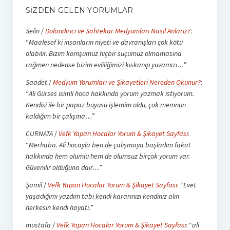
SIZDEN GELEN YORUMLAR
Selin
/
Dolandırıcı ve Sahtekar Medyumları Nasıl Anlarız?
:
“
Maalesef ki insanların niyeti ve davranışları çok kötü
olabilir. Bizim komşumuz hiçbir suçumuz olmamasına
rağmen nedense bizim evliliğimizi kıskanıp yuvamızı…
”
Saadet
/
Medyum Yorumları ve Şikayetleri Nereden Okunur?
:
“
Ali Gürses isimli hoca hakkında yorum yazmak istiyorum.
Kendisi ile bir papaz büyüsü işlemim oldu, çok memnun
kaldığım bir çalışma…
”
CURNATA
/
Vefk Yapan Hocalar Yorum & Şikayet Sayfası
:
“
Merhaba. Ali hocayla ben de çalışmaya başladım fakat
hakkında hem olumlu hem de olumsuz birçok yorum var.
Güvenilir olduğuna dair…
”
Şamil
/
Vefk Yapan Hocalar Yorum & Şikayet Sayfası
: “
Evet
yaşadığımı yazdım tabi kendi kararınızı kendiniz alın
herkesin kendi hayatı.
”
mustafa
/
Vefk Yapan Hocalar Yorum & Şikayet Sayfası
: “
ali