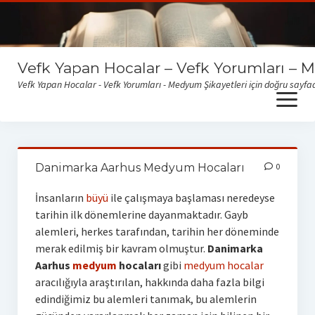
Vefk Yapan Hocalar – Vefk Yorumları – 
Vefk Yapan Hocalar - Vefk Yorumları - Medyum Şikayetleri için doğru sayfad
open
menu
Sitemize gelen medyum yorum ve şikayetlerini okumak için
buraya tıklayabilirsiniz
Danimarka Aarhus Medyum Hocaları
0
İnsanların
büyü
ile çalışmaya başlaması neredeyse
tarihin ilk dönemlerine dayanmaktadır. Gayb
alemleri, herkes tarafından, tarihin her döneminde
merak edilmiş bir kavram olmuştur.
Danimarka
Aarhus
medyum
hocaları
gibi
medyum hocalar
aracılığıyla araştırılan, hakkında daha fazla bilgi
edindiğimiz bu alemleri tanımak, bu alemlerin