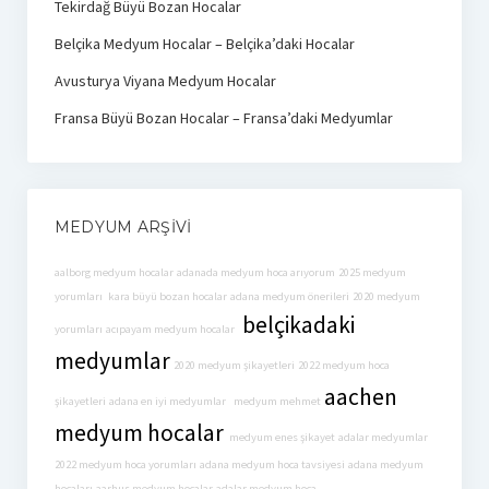
Tekirdağ Büyü Bozan Hocalar
Belçika Medyum Hocalar – Belçika’daki Hocalar
Avusturya Viyana Medyum Hocalar
Fransa Büyü Bozan Hocalar – Fransa’daki Medyumlar
MEDYUM ARŞIVI
aalborg medyum hocalar
adanada medyum hoca arıyorum
2025 medyum
yorumları
kara büyü bozan hocalar
adana medyum önerileri
2020 medyum
belçikadaki
yorumları
acıpayam medyum hocalar
medyumlar
2020 medyum şikayetleri
2022 medyum hoca
aachen
şikayetleri
adana en iyi medyumlar
medyum mehmet
medyum hocalar
medyum enes şikayet
adalar medyumlar
2022 medyum hoca yorumları
adana medyum hoca tavsiyesi
adana medyum
hocaları
aarhus medyum hocalar
adalar medyum hoca