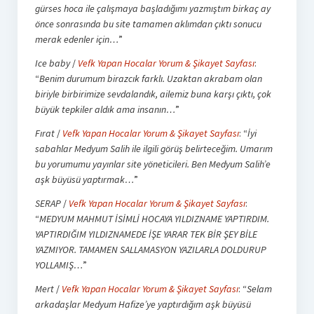
gürses hoca ile çalışmaya başladığımı yazmıştım birkaç ay
önce sonrasında bu site tamamen aklımdan çıktı sonucu
merak edenler için…
”
Ice baby
/
Vefk Yapan Hocalar Yorum & Şikayet Sayfası
:
“
Benim durumum birazcık farklı. Uzaktan akrabam olan
biriyle birbirimize sevdalandık, ailemiz buna karşı çıktı, çok
büyük tepkiler aldık ama insanın…
”
Fırat
/
Vefk Yapan Hocalar Yorum & Şikayet Sayfası
: “
İyi
sabahlar Medyum Salih ile ilgili görüş belirteceğim. Umarım
bu yorumumu yayınlar site yöneticileri. Ben Medyum Salih’e
aşk büyüsü yaptırmak…
”
SERAP
/
Vefk Yapan Hocalar Yorum & Şikayet Sayfası
:
“
MEDYUM MAHMUT İSİMLİ HOCAYA YILDIZNAME YAPTIRDIM.
YAPTIRDIĞIM YILDIZNAMEDE İŞE YARAR TEK BİR ŞEY BİLE
YAZMIYOR. TAMAMEN SALLAMASYON YAZILARLA DOLDURUP
YOLLAMIŞ…
”
Mert
/
Vefk Yapan Hocalar Yorum & Şikayet Sayfası
: “
Selam
arkadaşlar Medyum Hafize’ye yaptırdığım aşk büyüsü