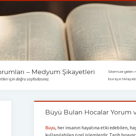
orumları – Medyum Şikayetleri
Sitemize gelen
leri için doğru sayfadasınız.
buraya tıklayabi
Büyü Bulan Hocalar Yorum v
Büyü
, her insanın hayatına etki edebilen, hay
kullanılabilen özel işlemlerdir. Tarih boyun