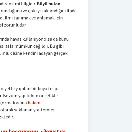
dıran ilmi bilgidir.
Büyü bulan
korunduğunu ve çok iyi saklandığını ifade
el ilmi tanımak ve anlamak için
i zorunludur.
ında havas kullanıyor olsa da bunu
esi asla mümkün değildir. Bu gibi
yumluk işine kendini adayan gerçek
ü niyetle yapılan bir büyü tespit
. Bozum yapılırken öncelikle
u görmek adına
bakım
ır olarak saklanan yöntemler
ktedir.
um hoca yorum, şikayet ve