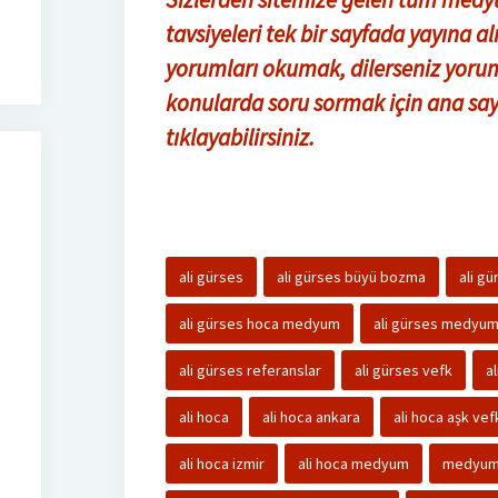
tavsiyeleri tek bir sayfada yayına 
yorumları okumak, dilerseniz yoru
konularda soru sormak için ana say
tıklayabilirsiniz.
ali gürses
ali gürses büyü bozma
ali g
ali gürses hoca medyum
ali gürses medyu
ali gürses referanslar
ali gürses vefk
a
ali hoca
ali hoca ankara
ali hoca aşk vef
ali hoca izmir
ali hoca medyum
medyum 