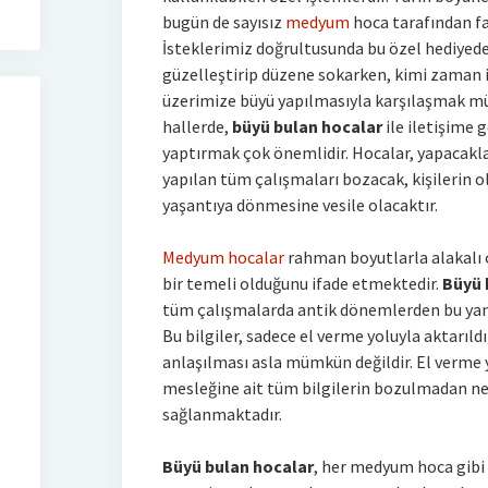
bugün de sayısız
medyum
hoca tarafından f
İsteklerimiz doğrultusunda bu özel hediyed
güzelleştirip düzene sokarken, kimi zaman
üzerimize büyü yapılmasıyla karşılaşmak 
hallerde,
büyü bulan hocalar
ile iletişime 
yaptırmak çok önemlidir. Hocalar, yapacakla
yapılan tüm çalışmaları bozacak, kişilerin o
yaşantıya dönmesine vesile olacaktır.
Medyum hocalar
rahman boyutlarla alakalı 
bir temeli olduğunu ifade etmektedir.
Büyü 
tüm çalışmalarda antik dönemlerden bu yana
Bu bilgiler, sadece el verme yoluyla aktarıldı
anlaşılması asla mümkün değildir. El verm
mesleğine ait tüm bilgilerin bozulmadan ne
sağlanmaktadır.
Büyü bulan hocalar
, her medyum hoca gibi 