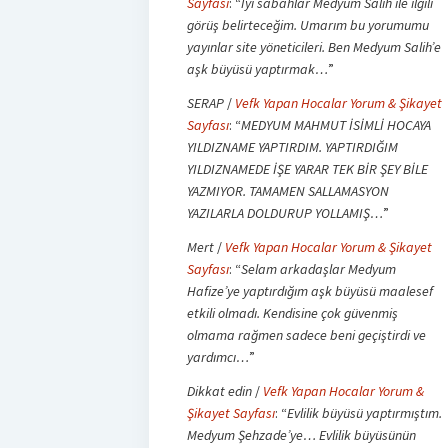
Sayfası
: “
İyi sabahlar Medyum Salih ile ilgili
görüş belirteceğim. Umarım bu yorumumu
yayınlar site yöneticileri. Ben Medyum Salih’e
aşk büyüsü yaptırmak…
”
SERAP
/
Vefk Yapan Hocalar Yorum & Şikayet
Sayfası
: “
MEDYUM MAHMUT İSİMLİ HOCAYA
YILDIZNAME YAPTIRDIM. YAPTIRDIĞIM
YILDIZNAMEDE İŞE YARAR TEK BİR ŞEY BİLE
YAZMIYOR. TAMAMEN SALLAMASYON
YAZILARLA DOLDURUP YOLLAMIŞ…
”
Mert
/
Vefk Yapan Hocalar Yorum & Şikayet
Sayfası
: “
Selam arkadaşlar Medyum
Hafize’ye yaptırdığım aşk büyüsü maalesef
etkili olmadı. Kendisine çok güvenmiş
olmama rağmen sadece beni geçiştirdi ve
yardımcı…
”
Dikkat edin
/
Vefk Yapan Hocalar Yorum &
Şikayet Sayfası
: “
Evlilik büyüsü yaptırmıştım.
Medyum Şehzade’ye… Evlilik büyüsünün