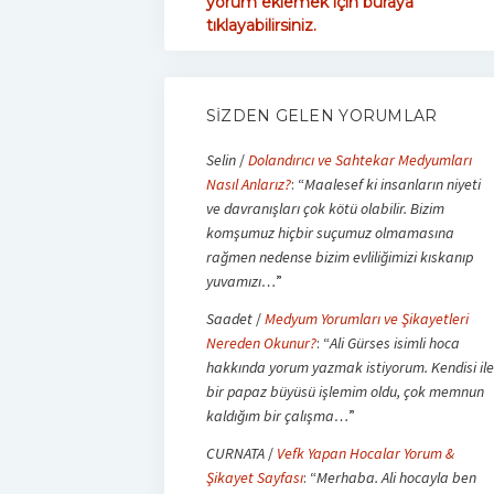
yorum eklemek için buraya
tıklayabilirsiniz.
SIZDEN GELEN YORUMLAR
Selin
/
Dolandırıcı ve Sahtekar Medyumları
Nasıl Anlarız?
: “
Maalesef ki insanların niyeti
ve davranışları çok kötü olabilir. Bizim
komşumuz hiçbir suçumuz olmamasına
rağmen nedense bizim evliliğimizi kıskanıp
yuvamızı…
”
Saadet
/
Medyum Yorumları ve Şikayetleri
Nereden Okunur?
: “
Ali Gürses isimli hoca
hakkında yorum yazmak istiyorum. Kendisi ile
bir papaz büyüsü işlemim oldu, çok memnun
kaldığım bir çalışma…
”
CURNATA
/
Vefk Yapan Hocalar Yorum &
Şikayet Sayfası
: “
Merhaba. Ali hocayla ben