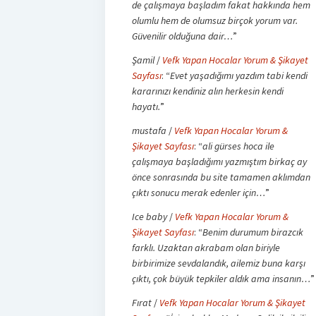
de çalışmaya başladım fakat hakkında hem
olumlu hem de olumsuz birçok yorum var.
Güvenilir olduğuna dair…
”
Şamil
/
Vefk Yapan Hocalar Yorum & Şikayet
Sayfası
: “
Evet yaşadığımı yazdım tabi kendi
kararınızı kendiniz alın herkesin kendi
hayatı.
”
mustafa
/
Vefk Yapan Hocalar Yorum &
Şikayet Sayfası
: “
ali gürses hoca ile
çalışmaya başladığımı yazmıştım birkaç ay
önce sonrasında bu site tamamen aklımdan
çıktı sonucu merak edenler için…
”
Ice baby
/
Vefk Yapan Hocalar Yorum &
Şikayet Sayfası
: “
Benim durumum birazcık
farklı. Uzaktan akrabam olan biriyle
birbirimize sevdalandık, ailemiz buna karşı
çıktı, çok büyük tepkiler aldık ama insanın…
”
Fırat
/
Vefk Yapan Hocalar Yorum & Şikayet