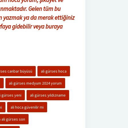
alınmaktadır. Gelen tüm bu
m yazmak ya da merak ettiğiniz
faya gidebilir veya buraya
ürses canbar büyüsü
ali gürses hoca
m
ali gürses medyum 2024 yorum
li gürses yeni
ali gürses yıldızname
ki
ali hoca güvenilir mi
ali gürses son