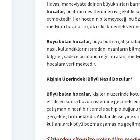
Havas, maneviyata dair en büyük sırları barın
hocalar
, bu ilmin nesillerdir en iyi şekilde 
etmektedir. Her hocanın bilemeyeceği bu öz
medyum hocaların çok ciddi bir emek vermes
Büyü bulan hocalar
, büyü bulma çalışmalar
nasıl kullandıklarını sıradan insanların bilm
bilgiler, sadece bu alanda eğitim alan, med
hocalara verilmektedir.
Kişinin Üzerindeki Büyü Nasıl Bozulur?
Büyü bulan hocalar
, kişilerin üzerinde köt
ettikten sonra bozum işlemine geçmektedir
çalışmanın nasıl bir temele sahip olduğun
gerçekleştirilmektedir. Akabinde ise yine s
kullanılarak büyü bozma aşamasına geçilme
Sizlerden sitemize gelen tüm medy