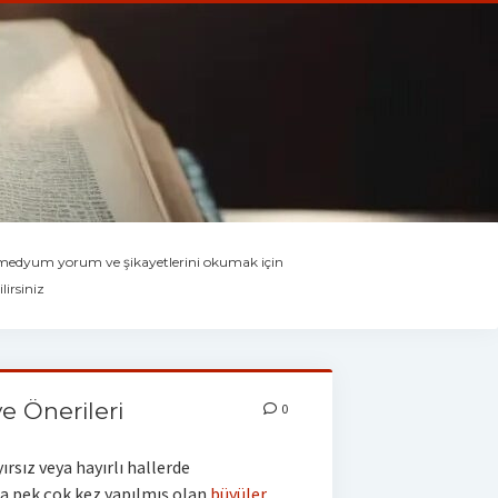
 medyum yorum ve şikayetlerini okumak için
lirsiniz
e Önerileri
0
ırsız veya hayırlı hallerde
ca pek çok kez yapılmış olan
büyüler
,