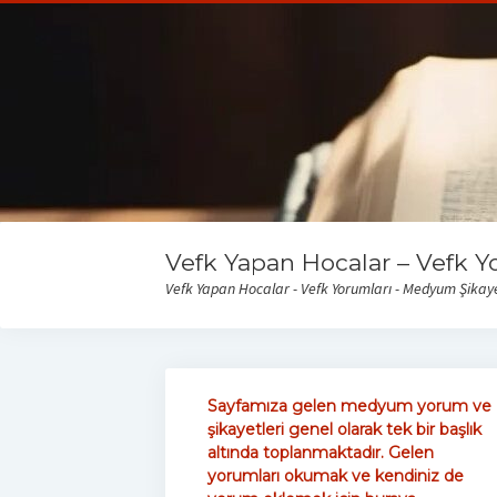
Vefk Yapan Hocalar – Vefk Y
Vefk Yapan Hocalar - Vefk Yorumları - Medyum Şikayet
Sayfamıza gelen medyum yorum ve
şikayetleri genel olarak tek bir başlık
altında toplanmaktadır. Gelen
yorumları okumak ve kendiniz de