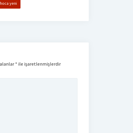
hoca yeni
 alanlar
*
ile işaretlenmişlerdir