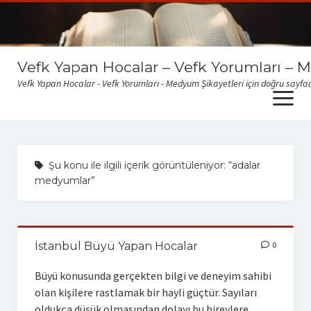
Vefk Yapan Hocalar – Vefk Yorumları – 
Vefk Yapan Hocalar - Vefk Yorumları - Medyum Şikayetleri için doğru sayfad
open
menu
Sitemize gelen medyum yorum ve şikayetlerini okumak için
buraya tıklayabilirsiniz
Şu konu ile ilgili içerik görüntüleniyor: “adalar
medyumlar”
İstanbul Büyü Yapan Hocalar
0
Büyü konusunda gerçekten bilgi ve deneyim sahibi
olan kişilere rastlamak bir hayli güçtür. Sayıları
oldukça düşük olmasından dolayı bu bireylere