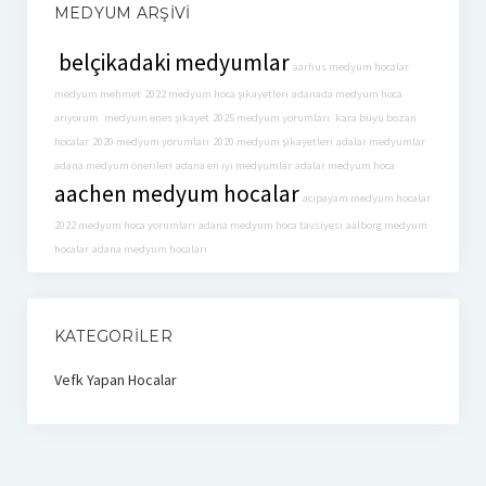
MEDYUM ARŞIVI
belçikadaki medyumlar
aarhus medyum hocalar
medyum mehmet
2022 medyum hoca şikayetleri
adanada medyum hoca
arıyorum
medyum enes şikayet
2025 medyum yorumları
kara büyü bozan
hocalar
2020 medyum yorumları
2020 medyum şikayetleri
adalar medyumlar
adana medyum önerileri
adana en iyi medyumlar
adalar medyum hoca
aachen medyum hocalar
acıpayam medyum hocalar
2022 medyum hoca yorumları
adana medyum hoca tavsiyesi
aalborg medyum
hocalar
adana medyum hocaları
KATEGORILER
Vefk Yapan Hocalar