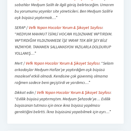
sabahlar Medyum Salih ile ilgili görüş belirteceğim. Umarım
bu yorumumu yayınlar site yöneticileri. Ben Medyum Salih’e
aşk büyüsü yaptırmak…
”
SERAP
/
Vefk Yapan Hocalar Yorum & Şikayet Sayfası
:
“
MEDYUM MAHMUT İSİMLİ HOCAYA YILDIZNAME YAPTIRDIM.
YAPTIRDIĞIM YILDIZNAMEDE İŞE YARAR TEK BİR ŞEY BİLE
YAZMIYOR. TAMAMEN SALLAMASYON YAZILARLA DOLDURUP
YOLLAMIŞ…
”
Mert
/
Vefk Yapan Hocalar Yorum & Şikayet Sayfası
: “
Selam
arkadaşlar Medyum Hafize’ye yaptırdığım aşk büyüsü
maalesef etkili olmadı. Kendisine çok güvenmiş olmama
rağmen sadece beni geçiştirdi ve yardımcı…
”
Dikkat edin
/
Vefk Yapan Hocalar Yorum & Şikayet Sayfası
:
“
Evlilik büyüsü yaptırmıştım. Medyum Şehzade’ye… Evlilik
büyüsünün tutması için önce ikna büyüsü yapılması
gerektiğini belirtti. İkna büyüsünü yapabilmek için ayrı…
”