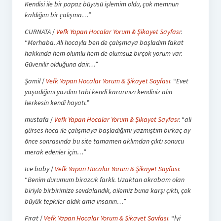
Kendisi ile bir papaz büyüsü işlemim oldu, çok memnun
kaldığım bir çalışma…
”
CURNATA
/
Vefk Yapan Hocalar Yorum & Şikayet Sayfası
:
“
Merhaba. Ali hocayla ben de çalışmaya başladım fakat
hakkında hem olumlu hem de olumsuz birçok yorum var.
Güvenilir olduğuna dair…
”
Şamil
/
Vefk Yapan Hocalar Yorum & Şikayet Sayfası
: “
Evet
yaşadığımı yazdım tabi kendi kararınızı kendiniz alın
herkesin kendi hayatı.
”
mustafa
/
Vefk Yapan Hocalar Yorum & Şikayet Sayfası
: “
ali
gürses hoca ile çalışmaya başladığımı yazmıştım birkaç ay
önce sonrasında bu site tamamen aklımdan çıktı sonucu
merak edenler için…
”
Ice baby
/
Vefk Yapan Hocalar Yorum & Şikayet Sayfası
:
“
Benim durumum birazcık farklı. Uzaktan akrabam olan
biriyle birbirimize sevdalandık, ailemiz buna karşı çıktı, çok
büyük tepkiler aldık ama insanın…
”
Fırat
/
Vefk Yapan Hocalar Yorum & Şikayet Sayfası
: “
İyi