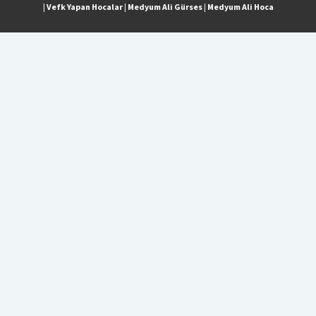
|
Vefk Yapan Hocalar
|
Medyum Ali Gürses
|
Medyum Ali Hoca