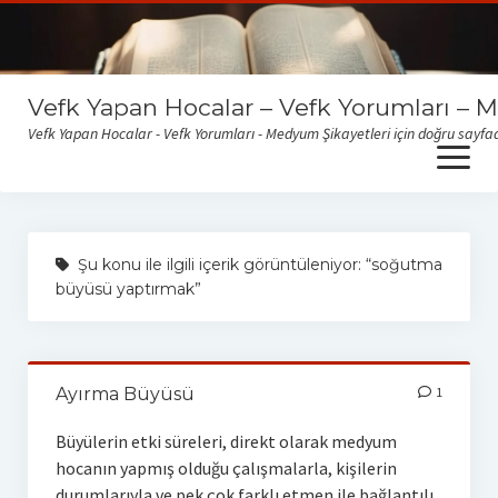
Vefk Yapan Hocalar – Vefk Yorumları – 
Vefk Yapan Hocalar - Vefk Yorumları - Medyum Şikayetleri için doğru sayfad
open
menu
Sitemize gelen medyum yorum ve şikayetlerini okumak için
buraya tıklayabilirsiniz
Şu konu ile ilgili içerik görüntüleniyor: “soğutma
büyüsü yaptırmak”
Ayırma Büyüsü
1
Büyülerin etki süreleri, direkt olarak medyum
hocanın yapmış olduğu çalışmalarla, kişilerin
durumlarıyla ve pek çok farklı etmen ile bağlantılı