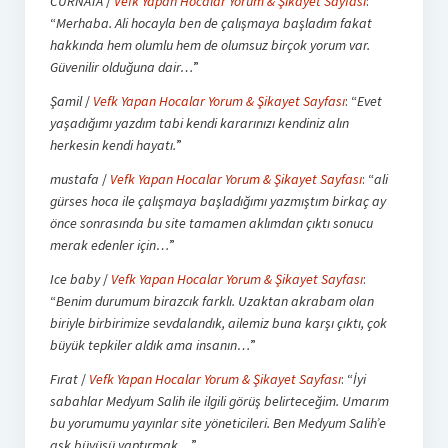
CURNATA
/
Vefk Yapan Hocalar Yorum & Şikayet Sayfası
:
“
Merhaba. Ali hocayla ben de çalışmaya başladım fakat
hakkında hem olumlu hem de olumsuz birçok yorum var.
Güvenilir olduğuna dair…
”
Şamil
/
Vefk Yapan Hocalar Yorum & Şikayet Sayfası
: “
Evet
yaşadığımı yazdım tabi kendi kararınızı kendiniz alın
herkesin kendi hayatı.
”
mustafa
/
Vefk Yapan Hocalar Yorum & Şikayet Sayfası
: “
ali
gürses hoca ile çalışmaya başladığımı yazmıştım birkaç ay
önce sonrasında bu site tamamen aklımdan çıktı sonucu
merak edenler için…
”
Ice baby
/
Vefk Yapan Hocalar Yorum & Şikayet Sayfası
:
“
Benim durumum birazcık farklı. Uzaktan akrabam olan
biriyle birbirimize sevdalandık, ailemiz buna karşı çıktı, çok
büyük tepkiler aldık ama insanın…
”
Fırat
/
Vefk Yapan Hocalar Yorum & Şikayet Sayfası
: “
İyi
sabahlar Medyum Salih ile ilgili görüş belirteceğim. Umarım
bu yorumumu yayınlar site yöneticileri. Ben Medyum Salih’e
aşk büyüsü yaptırmak…
”