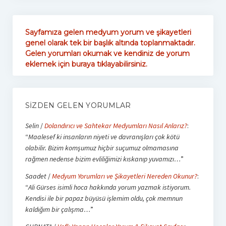
Sayfamıza gelen medyum yorum ve şikayetleri
genel olarak tek bir başlık altında toplanmaktadır.
Gelen yorumları okumak ve kendiniz de yorum
eklemek için buraya tıklayabilirsiniz.
SIZDEN GELEN YORUMLAR
Selin
/
Dolandırıcı ve Sahtekar Medyumları Nasıl Anlarız?
:
“
Maalesef ki insanların niyeti ve davranışları çok kötü
olabilir. Bizim komşumuz hiçbir suçumuz olmamasına
rağmen nedense bizim evliliğimizi kıskanıp yuvamızı…
”
Saadet
/
Medyum Yorumları ve Şikayetleri Nereden Okunur?
:
“
Ali Gürses isimli hoca hakkında yorum yazmak istiyorum.
Kendisi ile bir papaz büyüsü işlemim oldu, çok memnun
kaldığım bir çalışma…
”