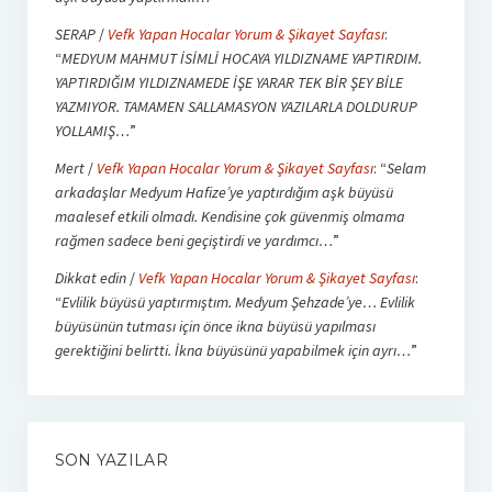
SERAP
/
Vefk Yapan Hocalar Yorum & Şikayet Sayfası
:
“
MEDYUM MAHMUT İSİMLİ HOCAYA YILDIZNAME YAPTIRDIM.
YAPTIRDIĞIM YILDIZNAMEDE İŞE YARAR TEK BİR ŞEY BİLE
YAZMIYOR. TAMAMEN SALLAMASYON YAZILARLA DOLDURUP
YOLLAMIŞ…
”
Mert
/
Vefk Yapan Hocalar Yorum & Şikayet Sayfası
: “
Selam
arkadaşlar Medyum Hafize’ye yaptırdığım aşk büyüsü
maalesef etkili olmadı. Kendisine çok güvenmiş olmama
rağmen sadece beni geçiştirdi ve yardımcı…
”
Dikkat edin
/
Vefk Yapan Hocalar Yorum & Şikayet Sayfası
:
“
Evlilik büyüsü yaptırmıştım. Medyum Şehzade’ye… Evlilik
büyüsünün tutması için önce ikna büyüsü yapılması
gerektiğini belirtti. İkna büyüsünü yapabilmek için ayrı…
”
SON YAZILAR