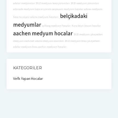
adalar medyumlar
2022 medyum hoca yorumları
2020 medyum yorumları
adanada medyum hoca arıyorum
acıpayam medyum hocalar
adana medyum
belçikadaki
hoca tavsiyesi
adana medyum hocaları
medyumlar
aalborg medyum hocalar
kara büyü bozan hocalar
aachen medyum hocalar
2020 medyum şikayetleri
medyum mehmet
adana medyum önerileri
2022 medyum hoca şikayetleri
adalar medyum hoca
aarhus medyum hocalar
KATEGORILER
Vefk Yapan Hocalar