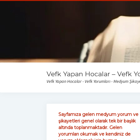
Vefk Yapan Hocalar – Vefk Y
Vefk Yapan Hocalar - Vefk Yorumları - Medyum Şikayet
Sayfamıza gelen medyum yorum ve
şikayetleri genel olarak tek bir başlık
altında toplanmaktadır. Gelen
yorumları okumak ve kendiniz de