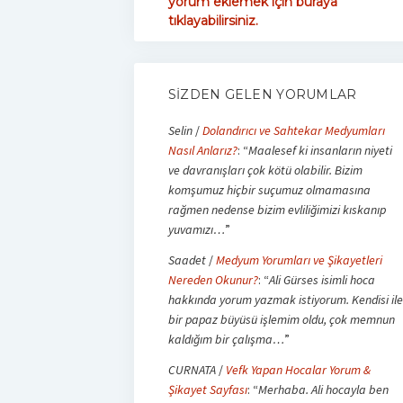
yorum eklemek için buraya
tıklayabilirsiniz.
SIZDEN GELEN YORUMLAR
Selin
/
Dolandırıcı ve Sahtekar Medyumları
Nasıl Anlarız?
: “
Maalesef ki insanların niyeti
ve davranışları çok kötü olabilir. Bizim
komşumuz hiçbir suçumuz olmamasına
rağmen nedense bizim evliliğimizi kıskanıp
yuvamızı…
”
Saadet
/
Medyum Yorumları ve Şikayetleri
Nereden Okunur?
: “
Ali Gürses isimli hoca
hakkında yorum yazmak istiyorum. Kendisi ile
bir papaz büyüsü işlemim oldu, çok memnun
kaldığım bir çalışma…
”
CURNATA
/
Vefk Yapan Hocalar Yorum &
Şikayet Sayfası
: “
Merhaba. Ali hocayla ben