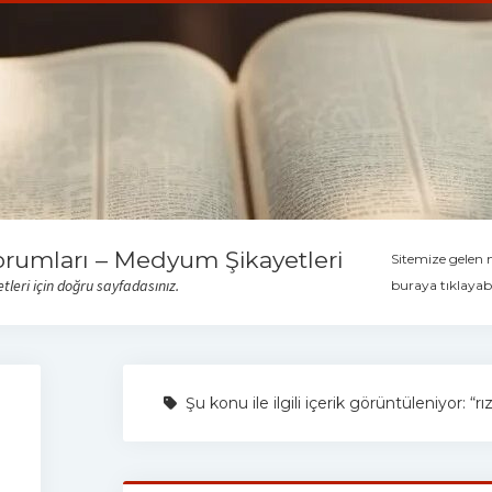
orumları – Medyum Şikayetleri
Sitemize gelen
leri için doğru sayfadasınız.
buraya tıklayabi
Şu konu ile ilgili içerik görüntüleniyor: “r