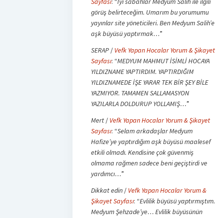
Sayfası
: “
İyi sabahlar Medyum Salih ile ilgili
görüş belirteceğim. Umarım bu yorumumu
yayınlar site yöneticileri. Ben Medyum Salih’e
aşk büyüsü yaptırmak…
”
SERAP
/
Vefk Yapan Hocalar Yorum & Şikayet
Sayfası
: “
MEDYUM MAHMUT İSİMLİ HOCAYA
YILDIZNAME YAPTIRDIM. YAPTIRDIĞIM
YILDIZNAMEDE İŞE YARAR TEK BİR ŞEY BİLE
YAZMIYOR. TAMAMEN SALLAMASYON
YAZILARLA DOLDURUP YOLLAMIŞ…
”
Mert
/
Vefk Yapan Hocalar Yorum & Şikayet
Sayfası
: “
Selam arkadaşlar Medyum
Hafize’ye yaptırdığım aşk büyüsü maalesef
etkili olmadı. Kendisine çok güvenmiş
olmama rağmen sadece beni geçiştirdi ve
yardımcı…
”
Dikkat edin
/
Vefk Yapan Hocalar Yorum &
Şikayet Sayfası
: “
Evlilik büyüsü yaptırmıştım.
Medyum Şehzade’ye… Evlilik büyüsünün