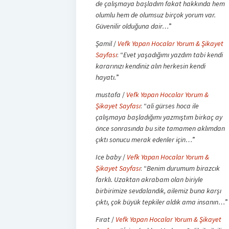
de çalışmaya başladım fakat hakkında hem
olumlu hem de olumsuz birçok yorum var.
Güvenilir olduğuna dair…
”
Şamil
/
Vefk Yapan Hocalar Yorum & Şikayet
Sayfası
: “
Evet yaşadığımı yazdım tabi kendi
kararınızı kendiniz alın herkesin kendi
hayatı.
”
mustafa
/
Vefk Yapan Hocalar Yorum &
Şikayet Sayfası
: “
ali gürses hoca ile
çalışmaya başladığımı yazmıştım birkaç ay
önce sonrasında bu site tamamen aklımdan
çıktı sonucu merak edenler için…
”
Ice baby
/
Vefk Yapan Hocalar Yorum &
Şikayet Sayfası
: “
Benim durumum birazcık
farklı. Uzaktan akrabam olan biriyle
birbirimize sevdalandık, ailemiz buna karşı
çıktı, çok büyük tepkiler aldık ama insanın…
”
Fırat
/
Vefk Yapan Hocalar Yorum & Şikayet