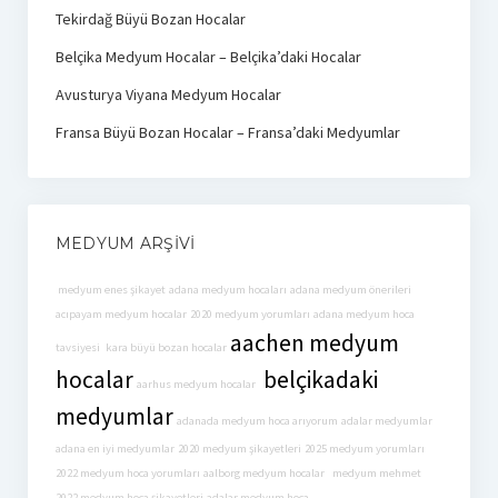
Tekirdağ Büyü Bozan Hocalar
Belçika Medyum Hocalar – Belçika’daki Hocalar
Avusturya Viyana Medyum Hocalar
Fransa Büyü Bozan Hocalar – Fransa’daki Medyumlar
MEDYUM ARŞIVI
medyum enes şikayet
adana medyum hocaları
adana medyum önerileri
acıpayam medyum hocalar
2020 medyum yorumları
adana medyum hoca
aachen medyum
tavsiyesi
kara büyü bozan hocalar
hocalar
belçikadaki
aarhus medyum hocalar
medyumlar
adanada medyum hoca arıyorum
adalar medyumlar
adana en iyi medyumlar
2020 medyum şikayetleri
2025 medyum yorumları
2022 medyum hoca yorumları
aalborg medyum hocalar
medyum mehmet
2022 medyum hoca şikayetleri
adalar medyum hoca