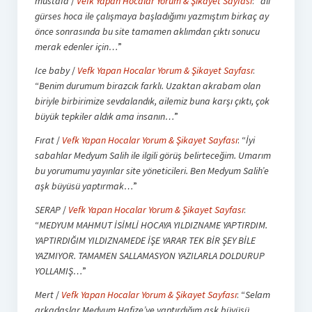
mustafa
/
Vefk Yapan Hocalar Yorum & Şikayet Sayfası
: “
ali
gürses hoca ile çalışmaya başladığımı yazmıştım birkaç ay
önce sonrasında bu site tamamen aklımdan çıktı sonucu
merak edenler için…
”
Ice baby
/
Vefk Yapan Hocalar Yorum & Şikayet Sayfası
:
“
Benim durumum birazcık farklı. Uzaktan akrabam olan
biriyle birbirimize sevdalandık, ailemiz buna karşı çıktı, çok
büyük tepkiler aldık ama insanın…
”
Fırat
/
Vefk Yapan Hocalar Yorum & Şikayet Sayfası
: “
İyi
sabahlar Medyum Salih ile ilgili görüş belirteceğim. Umarım
bu yorumumu yayınlar site yöneticileri. Ben Medyum Salih’e
aşk büyüsü yaptırmak…
”
SERAP
/
Vefk Yapan Hocalar Yorum & Şikayet Sayfası
:
“
MEDYUM MAHMUT İSİMLİ HOCAYA YILDIZNAME YAPTIRDIM.
YAPTIRDIĞIM YILDIZNAMEDE İŞE YARAR TEK BİR ŞEY BİLE
YAZMIYOR. TAMAMEN SALLAMASYON YAZILARLA DOLDURUP
YOLLAMIŞ…
”
Mert
/
Vefk Yapan Hocalar Yorum & Şikayet Sayfası
: “
Selam
arkadaşlar Medyum Hafize’ye yaptırdığım aşk büyüsü