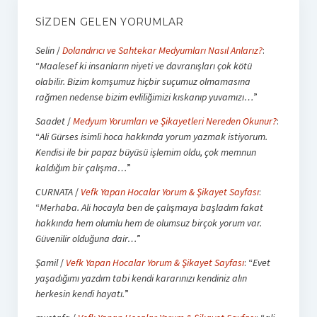
SIZDEN GELEN YORUMLAR
Selin
/
Dolandırıcı ve Sahtekar Medyumları Nasıl Anlarız?
:
“
Maalesef ki insanların niyeti ve davranışları çok kötü
olabilir. Bizim komşumuz hiçbir suçumuz olmamasına
rağmen nedense bizim evliliğimizi kıskanıp yuvamızı…
”
Saadet
/
Medyum Yorumları ve Şikayetleri Nereden Okunur?
:
“
Ali Gürses isimli hoca hakkında yorum yazmak istiyorum.
Kendisi ile bir papaz büyüsü işlemim oldu, çok memnun
kaldığım bir çalışma…
”
CURNATA
/
Vefk Yapan Hocalar Yorum & Şikayet Sayfası
:
“
Merhaba. Ali hocayla ben de çalışmaya başladım fakat
hakkında hem olumlu hem de olumsuz birçok yorum var.
Güvenilir olduğuna dair…
”
Şamil
/
Vefk Yapan Hocalar Yorum & Şikayet Sayfası
: “
Evet
yaşadığımı yazdım tabi kendi kararınızı kendiniz alın
herkesin kendi hayatı.
”