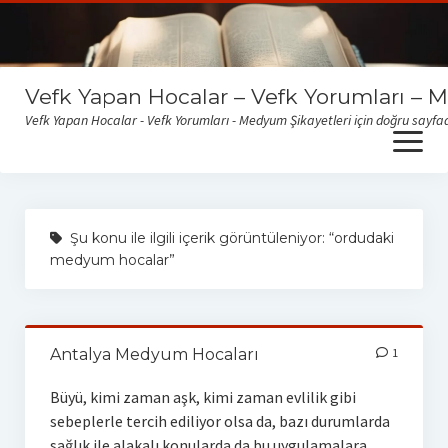
Vefk Yapan Hocalar – Vefk Yorumları – 
Vefk Yapan Hocalar - Vefk Yorumları - Medyum Şikayetleri için doğru sayfad
open
menu
Sitemize gelen medyum yorum ve şikayetlerini okumak için
buraya tıklayabilirsiniz
Şu konu ile ilgili içerik görüntüleniyor: “ordudaki
medyum hocalar”
Antalya Medyum Hocaları
1
Büyü, kimi zaman aşk, kimi zaman evlilik gibi
sebeplerle tercih ediliyor olsa da, bazı durumlarda
sağlık ile alakalı konularda da bu uygulamalara