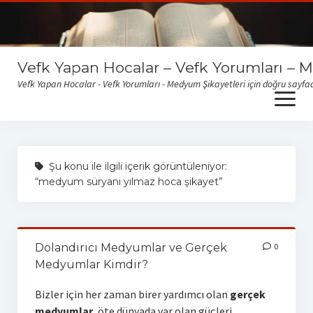
Vefk Yapan Hocalar – Vefk Yorumları – 
Vefk Yapan Hocalar - Vefk Yorumları - Medyum Şikayetleri için doğru sayfad
open
menu
Sitemize gelen medyum yorum ve şikayetlerini okumak için
buraya tıklayabilirsiniz
Şu konu ile ilgili içerik görüntüleniyor:
“medyum süryani yılmaz hoca şikayet”
Dolandırıcı Medyumlar ve Gerçek
0
Medyumlar Kimdir?
Bizler için her zaman birer yardımcı olan
gerçek
medyumlar
, öte dünyada var olan güçleri