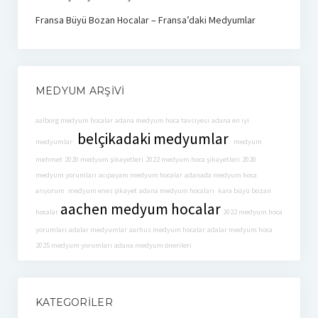
Fransa Büyü Bozan Hocalar – Fransa’daki Medyumlar
MEDYUM ARŞIVI
aalborg medyum hocalar
adana medyum hoca tavsiyesi
adana en iyi
belçikadaki medyumlar
medyumlar
medyum
mehmet
2020 medyum şikayetleri
2022 medyum hoca şikayetleri
2020
medyum yorumları
acıpayam medyum hocalar
adanada medyum hoca
arıyorum
medyum enes şikayet
adana medyum hocaları
kara büyü bozan
aachen medyum hocalar
hocalar
2022 medyum hoca
yorumları
adalar medyumlar
aarhus medyum hocalar
adalar medyum hoca
2025 medyum yorumları
adana medyum önerileri
KATEGORILER