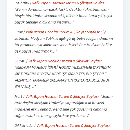
Ice baby
/
Vefk Yapan Hocalar Yorum & Şikayet Sayfası
:
“
Benim durumum birazcık farklı. Uzaktan akrabam olan
biriyle birbirimize sevdalandık, ailemiz buna karşı çıktı, çok
büyük tepkiler aldık ama insanın…
”
Fırat
/
Vefk Yapan Hocalar Yorum & Şikayet Sayfası
: “
İyi
sabahlar Medyum Salih ile ilgili görüş belirteceğim. Umarım
bu yorumumu yayınlar site yöneticileri. Ben Medyum Salih’e
aşk büyüsü yaptırmak…
”
SERAP
/
Vefk Yapan Hocalar Yorum & Şikayet Sayfası
:
“
MEDYUM MAHMUT İSİMLİ HOCAYA YILDIZNAME YAPTIRDIM.
YAPTIRDIĞIM YILDIZNAMEDE İŞE YARAR TEK BİR ŞEY BİLE
YAZMIYOR. TAMAMEN SALLAMASYON YAZILARLA DOLDURUP
YOLLAMIŞ…
”
Mert
/
Vefk Yapan Hocalar Yorum & Şikayet Sayfası
: “
Selam
arkadaşlar Medyum Hafize’ye yaptırdığım aşk büyüsü
maalesef etkili olmadı. Kendisine çok güvenmiş olmama
rağmen sadece beni geçiştirdi ve yardımcı…
”
Dikkat edin
/
Vefk Yapan Hocalar Yorum & Şikayet Sayfası
: