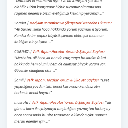
“
Maalesef ki insanların niyeti ve davranışları çok kötü
olabilir. Bizim komşumuz hiçbir suçumuz olmamasına
rağmen nedense bizim evliliğimizi kıskanıp yuvamızı…
”
Saadet
/
Medyum Yorumları ve Şikayetleri Nereden Okunur?
:
“
Ali Gürses isimli hoca hakkında yorum yazmak istiyorum.
Kendisi ile bir papaz büyüsü işlemim oldu, çok memnun
kaldığım bir çalışma…
”
CURNATA
/
Vefk Yapan Hocalar Yorum & Şikayet Sayfası
:
“
Merhaba. Ali hocayla ben de çalışmaya başladım fakat
hakkında hem olumlu hem de olumsuz birçok yorum var.
Güvenilir olduğuna dair…
”
Şamil
/
Vefk Yapan Hocalar Yorum & Şikayet Sayfası
: “
Evet
yaşadığımı yazdım tabi kendi kararınızı kendiniz alın
herkesin kendi hayatı.
”
mustafa
/
Vefk Yapan Hocalar Yorum & Şikayet Sayfası
: “
ali
gürses hoca ile çalışmaya başladığımı yazmıştım birkaç ay
önce sonrasında bu site tamamen aklımdan çıktı sonucu
merak edenler için…
”