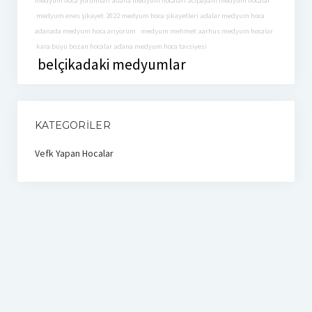
medyum hoca yorumları
adana medyum hocaları
acıpayam medyum hocalar
medyum enes şikayet
2022 medyum hoca şikayetleri
adalar medyum hoca
adanada medyum hoca arıyorum
medyum mehmet
aarhus medyum hocalar
kara büyü bozan hocalar
adana medyum hoca tavsiyesi
belçikadaki medyumlar
KATEGORILER
Vefk Yapan Hocalar