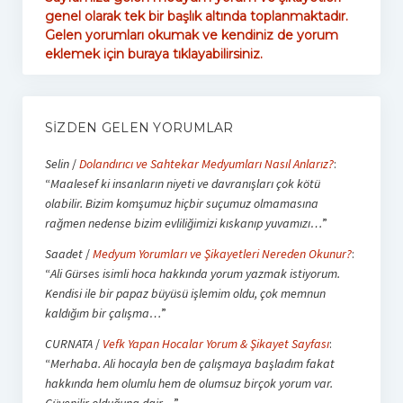
genel olarak tek bir başlık altında toplanmaktadır.
Gelen yorumları okumak ve kendiniz de yorum
eklemek için buraya tıklayabilirsiniz.
SIZDEN GELEN YORUMLAR
Selin
/
Dolandırıcı ve Sahtekar Medyumları Nasıl Anlarız?
:
“
Maalesef ki insanların niyeti ve davranışları çok kötü
olabilir. Bizim komşumuz hiçbir suçumuz olmamasına
rağmen nedense bizim evliliğimizi kıskanıp yuvamızı…
”
Saadet
/
Medyum Yorumları ve Şikayetleri Nereden Okunur?
:
“
Ali Gürses isimli hoca hakkında yorum yazmak istiyorum.
Kendisi ile bir papaz büyüsü işlemim oldu, çok memnun
kaldığım bir çalışma…
”
CURNATA
/
Vefk Yapan Hocalar Yorum & Şikayet Sayfası
:
“
Merhaba. Ali hocayla ben de çalışmaya başladım fakat
hakkında hem olumlu hem de olumsuz birçok yorum var.