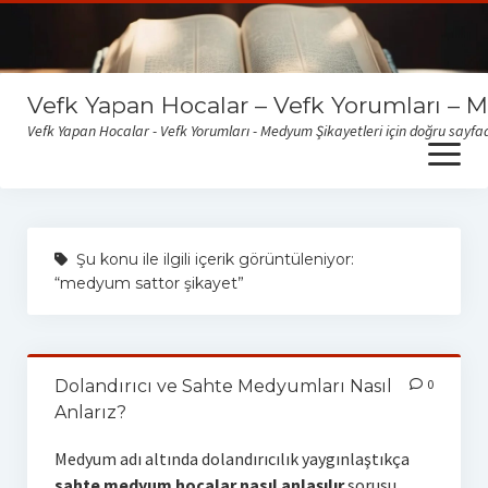
Vefk Yapan Hocalar – Vefk Yorumları – 
Vefk Yapan Hocalar - Vefk Yorumları - Medyum Şikayetleri için doğru sayfad
open
menu
Sitemize gelen medyum yorum ve şikayetlerini okumak için
buraya tıklayabilirsiniz
Şu konu ile ilgili içerik görüntüleniyor:
“medyum sattor şikayet”
Dolandırıcı ve Sahte Medyumları Nasıl
0
Anlarız?
Medyum adı altında dolandırıcılık yaygınlaştıkça
sahte medyum hocalar nasıl anlaşılır
sorusu