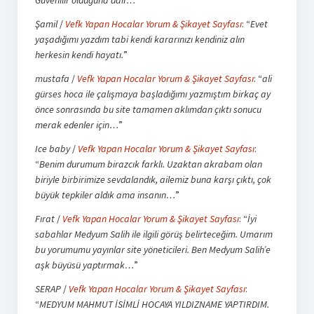
Güvenilir olduğuna dair…
”
Şamil
/
Vefk Yapan Hocalar Yorum & Şikayet Sayfası
: “
Evet
yaşadığımı yazdım tabi kendi kararınızı kendiniz alın
herkesin kendi hayatı.
”
mustafa
/
Vefk Yapan Hocalar Yorum & Şikayet Sayfası
: “
ali
gürses hoca ile çalışmaya başladığımı yazmıştım birkaç ay
önce sonrasında bu site tamamen aklımdan çıktı sonucu
merak edenler için…
”
Ice baby
/
Vefk Yapan Hocalar Yorum & Şikayet Sayfası
:
“
Benim durumum birazcık farklı. Uzaktan akrabam olan
biriyle birbirimize sevdalandık, ailemiz buna karşı çıktı, çok
büyük tepkiler aldık ama insanın…
”
Fırat
/
Vefk Yapan Hocalar Yorum & Şikayet Sayfası
: “
İyi
sabahlar Medyum Salih ile ilgili görüş belirteceğim. Umarım
bu yorumumu yayınlar site yöneticileri. Ben Medyum Salih’e
aşk büyüsü yaptırmak…
”
SERAP
/
Vefk Yapan Hocalar Yorum & Şikayet Sayfası
:
“
MEDYUM MAHMUT İSİMLİ HOCAYA YILDIZNAME YAPTIRDIM.