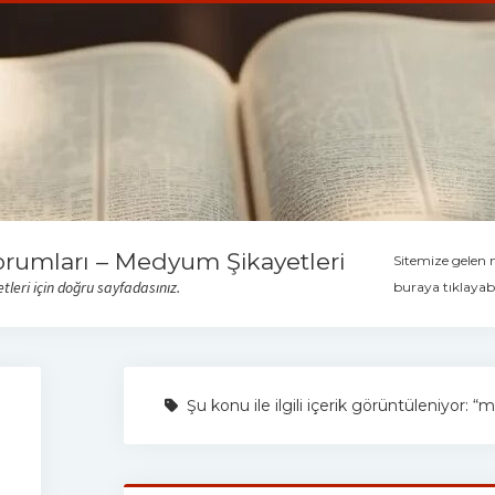
orumları – Medyum Şikayetleri
Sitemize gelen
leri için doğru sayfadasınız.
buraya tıklayabi
Şu konu ile ilgili içerik görüntüleniyor: