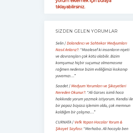
yorum eklemek için buraya
tıklayabilirsiniz.
SIZDEN GELEN YORUMLAR
Selin
/
Dolandırıcı ve Sahtekar Medyumları
Nasıl Anlarız?
: “
Maalesef ki insanların niyeti
ve davranışları çok kötü olabilir. Bizim
komşumuz hiçbir suçumuz olmamasına
rağmen nedense bizim evliliğimizi kıskanıp
yuvamızı…
”
Saadet
/
Medyum Yorumları ve Şikayetleri
Nereden Okunur?
: “
Ali Gürses isimli hoca
hakkında yorum yazmak istiyorum. Kendisi ile
bir papaz büyüsü işlemim oldu, çok memnun
kaldığım bir çalışma…
”
CURNATA
/
Vefk Yapan Hocalar Yorum &
Şikayet Sayfası
: “
Merhaba. Ali hocayla ben