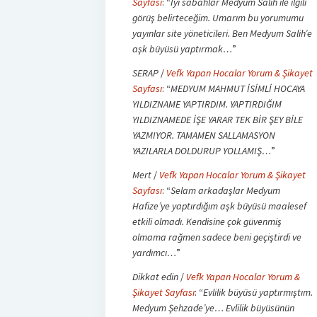
Sayfası
: “
İyi sabahlar Medyum Salih ile ilgili
görüş belirteceğim. Umarım bu yorumumu
yayınlar site yöneticileri. Ben Medyum Salih’e
aşk büyüsü yaptırmak…
”
SERAP
/
Vefk Yapan Hocalar Yorum & Şikayet
Sayfası
: “
MEDYUM MAHMUT İSİMLİ HOCAYA
YILDIZNAME YAPTIRDIM. YAPTIRDIĞIM
YILDIZNAMEDE İŞE YARAR TEK BİR ŞEY BİLE
YAZMIYOR. TAMAMEN SALLAMASYON
YAZILARLA DOLDURUP YOLLAMIŞ…
”
Mert
/
Vefk Yapan Hocalar Yorum & Şikayet
Sayfası
: “
Selam arkadaşlar Medyum
Hafize’ye yaptırdığım aşk büyüsü maalesef
etkili olmadı. Kendisine çok güvenmiş
olmama rağmen sadece beni geçiştirdi ve
yardımcı…
”
Dikkat edin
/
Vefk Yapan Hocalar Yorum &
Şikayet Sayfası
: “
Evlilik büyüsü yaptırmıştım.
Medyum Şehzade’ye… Evlilik büyüsünün