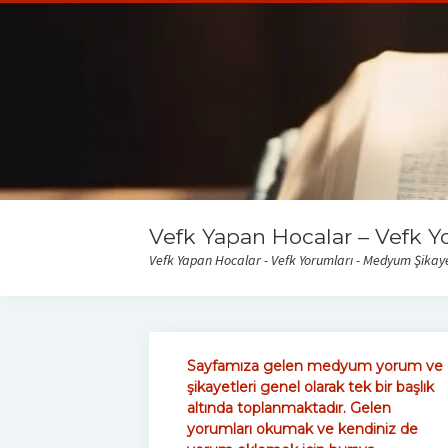
Vefk Yapan Hocalar – Vefk Y
Vefk Yapan Hocalar - Vefk Yorumları - Medyum Şikayet
Sayfamıza gelen medyum yorum ve
şikayetleri genel olarak tek bir başlık
altında toplanmaktadır. Gelen
yorumları okumak ve kendiniz de