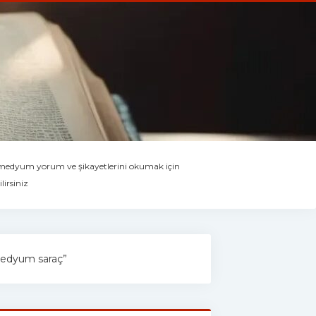
 medyum yorum ve şikayetlerini okumak için
lirsiniz
 “medyum saraç”