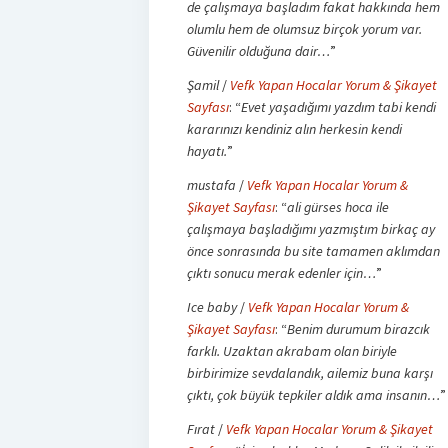
de çalışmaya başladım fakat hakkında hem
olumlu hem de olumsuz birçok yorum var.
Güvenilir olduğuna dair…
”
Şamil
/
Vefk Yapan Hocalar Yorum & Şikayet
Sayfası
: “
Evet yaşadığımı yazdım tabi kendi
kararınızı kendiniz alın herkesin kendi
hayatı.
”
mustafa
/
Vefk Yapan Hocalar Yorum &
Şikayet Sayfası
: “
ali gürses hoca ile
çalışmaya başladığımı yazmıştım birkaç ay
önce sonrasında bu site tamamen aklımdan
çıktı sonucu merak edenler için…
”
Ice baby
/
Vefk Yapan Hocalar Yorum &
Şikayet Sayfası
: “
Benim durumum birazcık
farklı. Uzaktan akrabam olan biriyle
birbirimize sevdalandık, ailemiz buna karşı
çıktı, çok büyük tepkiler aldık ama insanın…
”
Fırat
/
Vefk Yapan Hocalar Yorum & Şikayet