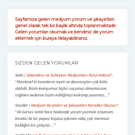
Sayfamıza gelen medyum yorum ve şikayetleri
genel olarak tek bir başlık altında toplanmaktadır.
Gelen yorumları okumak ve kendiniz de yorum
eklemek için buraya tıklayabilirsiniz.
SIZDEN GELEN YORUMLAR
Selin
/
Dolandırıcı ve Sahtekar Medyumları Nasıl Anlarız?
:
“
Maalesef ki insanların niyeti ve davranışları çok kötü
olabilir. Bizim komşumuz hiçbir suçumuz olmamasına
rağmen nedense bizim evliliğimizi kıskanıp yuvamızı…
”
Saadet
/
Medyum Yorumları ve Şikayetleri Nereden Okunur?
:
“
Ali Gürses isimli hoca hakkında yorum yazmak istiyorum.
Kendisi ile bir papaz büyüsü işlemim oldu, çok memnun
kaldığım bir çalışma…
”