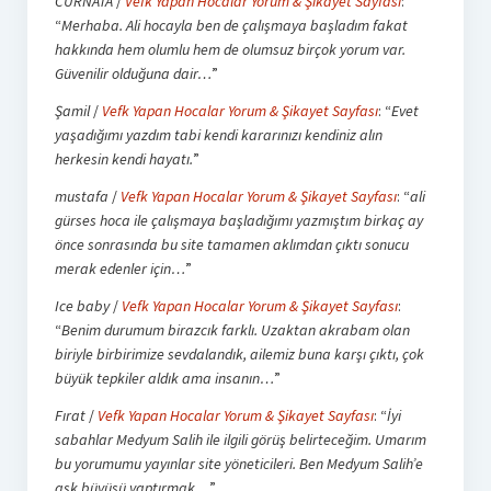
CURNATA
/
Vefk Yapan Hocalar Yorum & Şikayet Sayfası
:
“
Merhaba. Ali hocayla ben de çalışmaya başladım fakat
hakkında hem olumlu hem de olumsuz birçok yorum var.
Güvenilir olduğuna dair…
”
Şamil
/
Vefk Yapan Hocalar Yorum & Şikayet Sayfası
: “
Evet
yaşadığımı yazdım tabi kendi kararınızı kendiniz alın
herkesin kendi hayatı.
”
mustafa
/
Vefk Yapan Hocalar Yorum & Şikayet Sayfası
: “
ali
gürses hoca ile çalışmaya başladığımı yazmıştım birkaç ay
önce sonrasında bu site tamamen aklımdan çıktı sonucu
merak edenler için…
”
Ice baby
/
Vefk Yapan Hocalar Yorum & Şikayet Sayfası
:
“
Benim durumum birazcık farklı. Uzaktan akrabam olan
biriyle birbirimize sevdalandık, ailemiz buna karşı çıktı, çok
büyük tepkiler aldık ama insanın…
”
Fırat
/
Vefk Yapan Hocalar Yorum & Şikayet Sayfası
: “
İyi
sabahlar Medyum Salih ile ilgili görüş belirteceğim. Umarım
bu yorumumu yayınlar site yöneticileri. Ben Medyum Salih’e
aşk büyüsü yaptırmak…
”