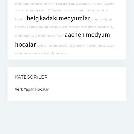
medyumlar
adanada medyum hoca arıyorum
2022 medyum hoca şikayetleri
adana medyum hocaları
2022 medyum hoca yorumları
kara büyü bozan
belçikadaki medyumlar
hocalar
adana medyum
önerileri
adana medyum hoca tavsiyesi
medyum enes şikayet
adana en iyi
aachen medyum
medyumlar
2020 medyum yorumları
hocalar
aarhus medyum hocalar
2025 medyum yorumları
acıpayam
medyum hocalar
adalar medyum hoca
KATEGORILER
Vefk Yapan Hocalar