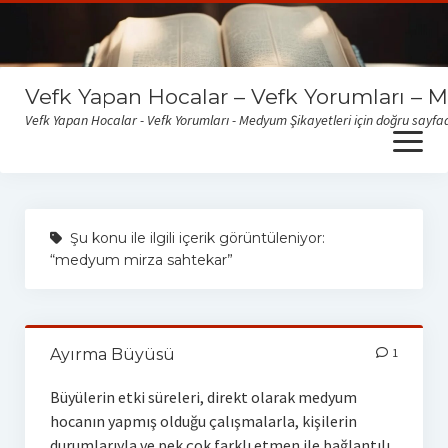
Vefk Yapan Hocalar – Vefk Yorumları – 
Vefk Yapan Hocalar - Vefk Yorumları - Medyum Şikayetleri için doğru sayfad
open
menu
Sitemize gelen medyum yorum ve şikayetlerini okumak için
buraya tıklayabilirsiniz
Şu konu ile ilgili içerik görüntüleniyor:
“medyum mirza sahtekar”
Ayırma Büyüsü
1
Büyülerin etki süreleri, direkt olarak medyum
hocanın yapmış olduğu çalışmalarla, kişilerin
durumlarıyla ve pek çok farklı etmen ile bağlantılı