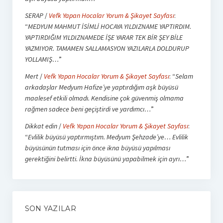
SERAP
/
Vefk Yapan Hocalar Yorum & Şikayet Sayfası
:
“
MEDYUM MAHMUT İSİMLİ HOCAYA YILDIZNAME YAPTIRDIM.
YAPTIRDIĞIM YILDIZNAMEDE İŞE YARAR TEK BİR ŞEY BİLE
YAZMIYOR. TAMAMEN SALLAMASYON YAZILARLA DOLDURUP
YOLLAMIŞ…
”
Mert
/
Vefk Yapan Hocalar Yorum & Şikayet Sayfası
: “
Selam
arkadaşlar Medyum Hafize’ye yaptırdığım aşk büyüsü
maalesef etkili olmadı. Kendisine çok güvenmiş olmama
rağmen sadece beni geçiştirdi ve yardımcı…
”
Dikkat edin
/
Vefk Yapan Hocalar Yorum & Şikayet Sayfası
:
“
Evlilik büyüsü yaptırmıştım. Medyum Şehzade’ye… Evlilik
büyüsünün tutması için önce ikna büyüsü yapılması
gerektiğini belirtti. İkna büyüsünü yapabilmek için ayrı…
”
SON YAZILAR