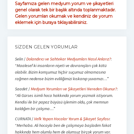
Sayfamıza gelen medyum yorum ve şikayetleri
genel olarak tek bir başlık altında toplanmaktadır.
Gelen yorumları okumak ve kendiniz de yorum
eklemek için buraya tıklayabilirsiniz.
SIZDEN GELEN YORUMLAR
Selin
/
Dolandırıcı ve Sahtekar Medyumları Nasıl Anlarız?
:
“
Maalesef ki insanların niyeti ve davranışları çok kötü
olabilir. Bizim komşumuz hiçbir suçumuz olmamasına
rağmen nedense bizim evliliğimizi kıskanıp yuvamızı…
”
Saadet
/
Medyum Yorumları ve Şikayetleri Nereden Okunur?
:
“
Ali Gürses isimli hoca hakkında yorum yazmak istiyorum.
Kendisi ile bir papaz büyüsü işlemim oldu, çok memnun
kaldığım bir çalışma…
”
CURNATA
/
Vefk Yapan Hocalar Yorum & Şikayet Sayfası
:
“
Merhaba. Ali hocayla ben de çalışmaya başladım fakat
hakkında hem olumlu hem de olumsuz birçok yorum var.