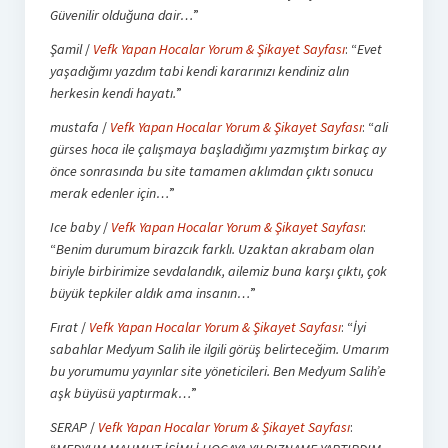
Güvenilir olduğuna dair…
”
Şamil
/
Vefk Yapan Hocalar Yorum & Şikayet Sayfası
: “
Evet
yaşadığımı yazdım tabi kendi kararınızı kendiniz alın
herkesin kendi hayatı.
”
mustafa
/
Vefk Yapan Hocalar Yorum & Şikayet Sayfası
: “
ali
gürses hoca ile çalışmaya başladığımı yazmıştım birkaç ay
önce sonrasında bu site tamamen aklımdan çıktı sonucu
merak edenler için…
”
Ice baby
/
Vefk Yapan Hocalar Yorum & Şikayet Sayfası
:
“
Benim durumum birazcık farklı. Uzaktan akrabam olan
biriyle birbirimize sevdalandık, ailemiz buna karşı çıktı, çok
büyük tepkiler aldık ama insanın…
”
Fırat
/
Vefk Yapan Hocalar Yorum & Şikayet Sayfası
: “
İyi
sabahlar Medyum Salih ile ilgili görüş belirteceğim. Umarım
bu yorumumu yayınlar site yöneticileri. Ben Medyum Salih’e
aşk büyüsü yaptırmak…
”
SERAP
/
Vefk Yapan Hocalar Yorum & Şikayet Sayfası
: