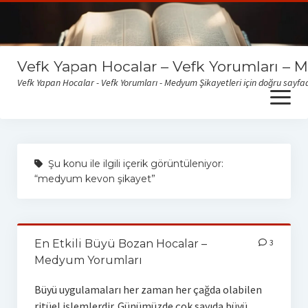
Vefk Yapan Hocalar – Vefk Yorumları – 
Vefk Yapan Hocalar - Vefk Yorumları - Medyum Şikayetleri için doğru sayfad
open
menu
Sitemize gelen medyum yorum ve şikayetlerini okumak için
buraya tıklayabilirsiniz
Şu konu ile ilgili içerik görüntüleniyor:
“medyum kevon şikayet”
En Etkili Büyü Bozan Hocalar –
3
Medyum Yorumları
Büyü uygulamaları her zaman her çağda olabilen
ritüel işlemlerdir. Günümüzde çok sayıda büyü