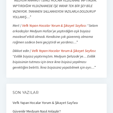
“
MEDYUM MAHMUT İSİMLİ HOCAYA YILDIZNAME YAPTIRDIM.
YAPTIRDIĞIM YILDIZNAMEDE İŞE YARAR TEK BİR ŞEY BİLE
YAZMIYOR. TAMAMEN SALLAMASYON YAZILARLA DOLDURUP
YOLLAMIŞ…
”
Mert
/
Vefk Yapan Hocalar Yorum & Şikayet Sayfası
: “
Selam
arkadaşlar Medyum Hafize’ye yaptırdığım aşk büyüsü
maalesef etkili olmadı. Kendisine çok güvenmiş olmama
rağmen sadece beni geçiştirdi ve yardımcı…
”
Dikkat edin
/
Vefk Yapan Hocalar Yorum & Şikayet Sayfası
:
“
Evlilik büyüsü yaptırmıştım. Medyum Şehzade’ye… Evlilik
büyüsünün tutması için önce ikna büyüsü yapılması
gerektiğini belirtti. İkna büyüsünü yapabilmek için ayrı…
”
SON YAZILAR
Vefk Yapan Hocalar Yorum & Şikayet Sayfası
Güvenilir Medyum Nasıl Anlaşılır?