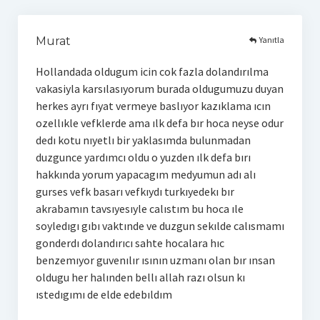
Yanıtla
Murat
Hollandada oldugum icin cok fazla dolandırılma
vakasiyla karsılasıyorum burada oldugumuzu duyan
herkes ayrı fıyat vermeye baslıyor kazıklama ıcın
ozellıkle vefklerde ama ılk defa bır hoca neyse odur
dedı kotu nıyetlı bir yaklasımda bulunmadan
duzgunce yardımcı oldu o yuzden ılk defa bırı
hakkında yorum yapacagım medyumun adı alı
gurses vefk basarı vefkıydı turkıyedekı bır
akrabamın tavsıyesıyle calıstım bu hoca ıle
soyledıgı gıbı vaktınde ve duzgun sekılde calısmamı
gonderdı dolandırıcı sahte hocalara hıc
benzemıyor guvenılır ısının uzmanı olan bır ınsan
oldugu her halınden bellı allah razı olsun kı
ıstedıgımı de elde edebıldım