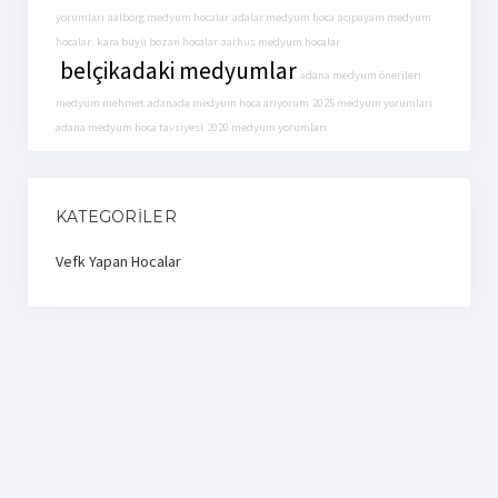
yorumları
aalborg medyum hocalar
adalar medyum hoca
acıpayam medyum
hocalar
kara büyü bozan hocalar
aarhus medyum hocalar
belçikadaki medyumlar
adana medyum önerileri
medyum mehmet
adanada medyum hoca arıyorum
2025 medyum yorumları
adana medyum hoca tavsiyesi
2020 medyum yorumları
KATEGORILER
Vefk Yapan Hocalar