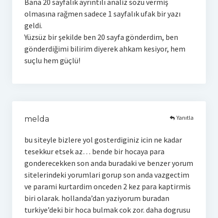
Bana 20 sayfalık ayrıntılı analiz sözü vermiş
olmasına rağmen sadece 1 sayfalık ufak bir yazı
geldi.
Yüzsüz bir şekilde ben 20 sayfa gönderdim, ben
gönderdiğimi bilirim diyerek ahkam kesiyor, hem
suçlu hem güçlü!
Yanıtla
melda
bu siteyle bizlere yol gosterdiginiz icin ne kadar
tesekkur etsek az… bende bir hocaya para
gonderecekken son anda buradaki ve benzer yorum
sitelerindeki yorumlari gorup son anda vazgectim
ve parami kurtardim onceden 2 kez para kaptirmis
biri olarak. hollanda’dan yaziyorum buradan
turkiye’deki bir hoca bulmak cok zor. daha dogrusu