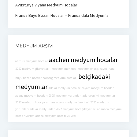
Avusturya Viyana Medyum Hocalar
Fransa Büyü Bozan Hocalar – Fransa’daki Medyumlar
MEDYUM ARŞIVI
aachen medyum hocalar
aarhus medyum hocalar
2020 medyum şikayetleri
medyum mehmet
medyum enes şikayet
kara
belçikadaki
büyü bozan hocalar
aalborg medyum hocalar
medyumlar
adalar medyum hoca
acıpayam medyum hocalar
adana medyum hocaları
2025 medyum yorumları
adana en iyi medyumlar
2022 medyum hoca yorumları
adana medyum önerileri
2020 medyum
yorumları
adalar medyumlar
2022 medyum hoca şikayetleri
adanada medyum
hoca arıyorum
adana medyum hoca tavsiyesi