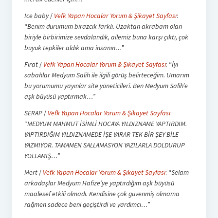
Ice baby
/
Vefk Yapan Hocalar Yorum & Şikayet Sayfası
:
“
Benim durumum birazcık farklı. Uzaktan akrabam olan
biriyle birbirimize sevdalandık, ailemiz buna karşı çıktı, çok
büyük tepkiler aldık ama insanın…
”
Fırat
/
Vefk Yapan Hocalar Yorum & Şikayet Sayfası
: “
İyi
sabahlar Medyum Salih ile ilgili görüş belirteceğim. Umarım
bu yorumumu yayınlar site yöneticileri. Ben Medyum Salih’e
aşk büyüsü yaptırmak…
”
SERAP
/
Vefk Yapan Hocalar Yorum & Şikayet Sayfası
:
“
MEDYUM MAHMUT İSİMLİ HOCAYA YILDIZNAME YAPTIRDIM.
YAPTIRDIĞIM YILDIZNAMEDE İŞE YARAR TEK BİR ŞEY BİLE
YAZMIYOR. TAMAMEN SALLAMASYON YAZILARLA DOLDURUP
YOLLAMIŞ…
”
Mert
/
Vefk Yapan Hocalar Yorum & Şikayet Sayfası
: “
Selam
arkadaşlar Medyum Hafize’ye yaptırdığım aşk büyüsü
maalesef etkili olmadı. Kendisine çok güvenmiş olmama
rağmen sadece beni geçiştirdi ve yardımcı…
”