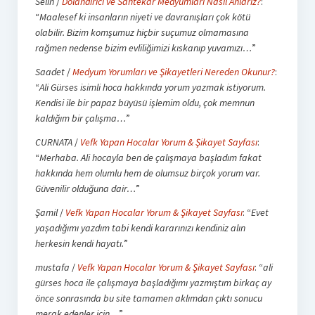
Selin
/
Dolandırıcı ve Sahtekar Medyumları Nasıl Anlarız?
:
“
Maalesef ki insanların niyeti ve davranışları çok kötü
olabilir. Bizim komşumuz hiçbir suçumuz olmamasına
rağmen nedense bizim evliliğimizi kıskanıp yuvamızı…
”
Saadet
/
Medyum Yorumları ve Şikayetleri Nereden Okunur?
:
“
Ali Gürses isimli hoca hakkında yorum yazmak istiyorum.
Kendisi ile bir papaz büyüsü işlemim oldu, çok memnun
kaldığım bir çalışma…
”
CURNATA
/
Vefk Yapan Hocalar Yorum & Şikayet Sayfası
:
“
Merhaba. Ali hocayla ben de çalışmaya başladım fakat
hakkında hem olumlu hem de olumsuz birçok yorum var.
Güvenilir olduğuna dair…
”
Şamil
/
Vefk Yapan Hocalar Yorum & Şikayet Sayfası
: “
Evet
yaşadığımı yazdım tabi kendi kararınızı kendiniz alın
herkesin kendi hayatı.
”
mustafa
/
Vefk Yapan Hocalar Yorum & Şikayet Sayfası
: “
ali
gürses hoca ile çalışmaya başladığımı yazmıştım birkaç ay
önce sonrasında bu site tamamen aklımdan çıktı sonucu
merak edenler için…
”