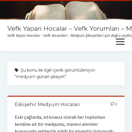
Vefk Yapan Hocalar – Vefk Yorumları – 
Vefk Yapan Hocalar - Vefk Yorumları - Medyum Şikayetleri için doğru sayfad
open
menu
Sitemize gelen medyum yorum ve şikayetlerini okumak için
buraya tıklayabilirsiniz
Şu konu ile ilgili içerik görüntüleniyor:
“medyum gürsel şikayet”
Eskişehir Medyum Hocaları
2
Eski çağlarda, istisnasız olarak her toplumun
kendine ait bir medyumu, manevi alemler
konusunda rehberlik aldığı bir görevlisi bulunurdu.