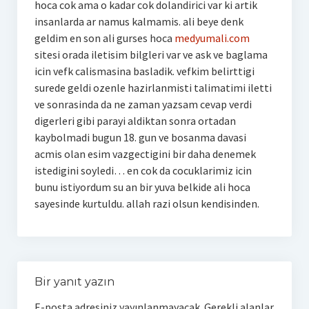
hoca cok ama o kadar cok dolandirici var ki artik
insanlarda ar namus kalmamis. ali beye denk
geldim en son ali gurses hoca
medyumali.com
sitesi orada iletisim bilgleri var ve ask ve baglama
icin vefk calismasina basladik. vefkim belirttigi
surede geldi ozenle hazirlanmisti talimatimi iletti
ve sonrasinda da ne zaman yazsam cevap verdi
digerleri gibi parayi aldiktan sonra ortadan
kaybolmadi bugun 18. gun ve bosanma davasi
acmis olan esim vazgectigini bir daha denemek
istedigini soyledi… en cok da cocuklarimiz icin
bunu istiyordum su an bir yuva belkide ali hoca
sayesinde kurtuldu. allah razi olsun kendisinden.
Bir yanıt yazın
E-posta adresiniz yayınlanmayacak.
Gerekli alanlar