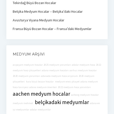
Tekirdağ Büyü Bozan Hocalar
Belçika Medyum Hocalar – Belçika’daki Hocalar
Avusturya Viyana Medyum Hocalar
Fransa Büyü Bozan Hocalar – Fransa’daki Medyumlar
MEDYUM ARŞIVI
acıpayam medyum hocalar
2025 medyum yorumları
adalar medyum hoca
2022
medyum hoca şikayetleri
adana medyum hocaları
aarhus medyum hocalar
2020 medyum yorumları
adanada medyum hoca arıyorum
2020 medyum
şikayetleri
kara büyü bozan hocalar
medyum enes şikayet
adana medyum
hoca tavsiyesi
adana medyum önerileri
2022 medyum hoca yorumları
aachen medyum hocalar
aalborg medyum hocalar
belçikadaki medyumlar
medyum mehmet
adana en
iyi medyumlar
adalar medyumlar