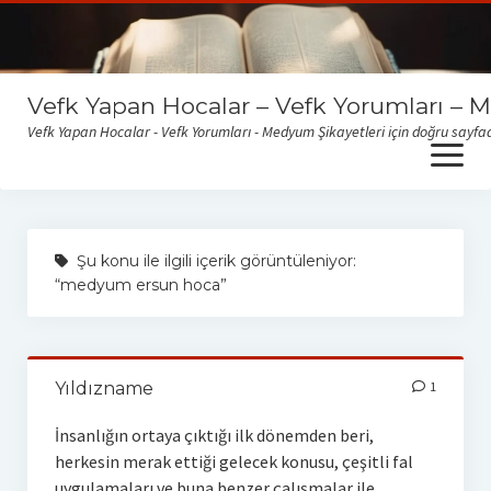
Vefk Yapan Hocalar – Vefk Yorumları – 
Vefk Yapan Hocalar - Vefk Yorumları - Medyum Şikayetleri için doğru sayfad
open
menu
Sitemize gelen medyum yorum ve şikayetlerini okumak için
buraya tıklayabilirsiniz
Şu konu ile ilgili içerik görüntüleniyor:
“medyum ersun hoca”
Yıldızname
1
İnsanlığın ortaya çıktığı ilk dönemden beri,
herkesin merak ettiği gelecek konusu, çeşitli fal
uygulamaları ve buna benzer çalışmalar ile