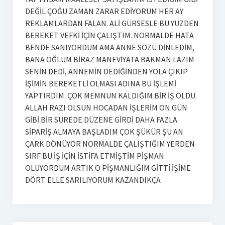
DEĞİL ÇOĞU ZAMAN ZARAR EDİYORUM HER AY
REKLAMLARDAN FALAN. ALİ GÜRSESLE BU YÜZDEN
BEREKET VEFKİ İÇİN ÇALIŞTIM. NORMALDE HATA
BENDE SANIYORDUM AMA ANNE SÖZÜ DİNLEDİM,
BANA OĞLUM BİRAZ MANEVİYATA BAKMAN LAZIM
SENİN DEDİ, ANNEMİN DEDİĞİNDEN YOLA ÇIKIP
İŞİMİN BEREKETLİ OLMASI ADINA BU İŞLEMİ
YAPTIRDIM. ÇOK MEMNUN KALDIĞIM BİR İŞ OLDU.
ALLAH RAZI OLSUN HOCADAN İŞLERİM ON GÜN
GİBİ BİR SÜREDE DÜZENE GİRDİ DAHA FAZLA
SİPARİŞ ALMAYA BAŞLADIM ÇOK ŞÜKÜR ŞU AN
ÇARK DÖNÜYOR NORMALDE ÇALIŞTIĞIM YERDEN
SIRF BU İŞ İÇİN İSTİFA ETMİŞTİM PİŞMAN
OLUYORDUM ARTIK O PİŞMANLIĞIM GİTTİ İŞİME
DÖRT ELLE SARILIYORUM KAZANDIKÇA