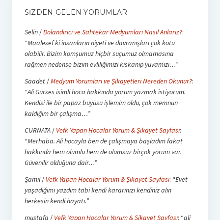
SIZDEN GELEN YORUMLAR
Selin
/
Dolandırıcı ve Sahtekar Medyumları Nasıl Anlarız?
:
“
Maalesef ki insanların niyeti ve davranışları çok kötü
olabilir. Bizim komşumuz hiçbir suçumuz olmamasına
rağmen nedense bizim evliliğimizi kıskanıp yuvamızı…
”
Saadet
/
Medyum Yorumları ve Şikayetleri Nereden Okunur?
:
“
Ali Gürses isimli hoca hakkında yorum yazmak istiyorum.
Kendisi ile bir papaz büyüsü işlemim oldu, çok memnun
kaldığım bir çalışma…
”
CURNATA
/
Vefk Yapan Hocalar Yorum & Şikayet Sayfası
:
“
Merhaba. Ali hocayla ben de çalışmaya başladım fakat
hakkında hem olumlu hem de olumsuz birçok yorum var.
Güvenilir olduğuna dair…
”
Şamil
/
Vefk Yapan Hocalar Yorum & Şikayet Sayfası
: “
Evet
yaşadığımı yazdım tabi kendi kararınızı kendiniz alın
herkesin kendi hayatı.
”
mustafa
/
Vefk Yapan Hocalar Yorum & Şikayet Sayfası
: “
ali