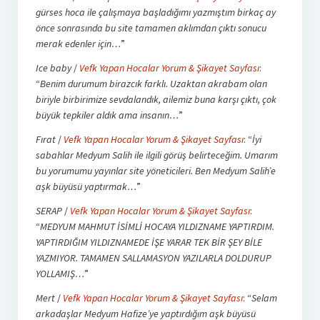
gürses hoca ile çalışmaya başladığımı yazmıştım birkaç ay
önce sonrasında bu site tamamen aklımdan çıktı sonucu
merak edenler için…
”
Ice baby
/
Vefk Yapan Hocalar Yorum & Şikayet Sayfası
:
“
Benim durumum birazcık farklı. Uzaktan akrabam olan
biriyle birbirimize sevdalandık, ailemiz buna karşı çıktı, çok
büyük tepkiler aldık ama insanın…
”
Fırat
/
Vefk Yapan Hocalar Yorum & Şikayet Sayfası
: “
İyi
sabahlar Medyum Salih ile ilgili görüş belirteceğim. Umarım
bu yorumumu yayınlar site yöneticileri. Ben Medyum Salih’e
aşk büyüsü yaptırmak…
”
SERAP
/
Vefk Yapan Hocalar Yorum & Şikayet Sayfası
:
“
MEDYUM MAHMUT İSİMLİ HOCAYA YILDIZNAME YAPTIRDIM.
YAPTIRDIĞIM YILDIZNAMEDE İŞE YARAR TEK BİR ŞEY BİLE
YAZMIYOR. TAMAMEN SALLAMASYON YAZILARLA DOLDURUP
YOLLAMIŞ…
”
Mert
/
Vefk Yapan Hocalar Yorum & Şikayet Sayfası
: “
Selam
arkadaşlar Medyum Hafize’ye yaptırdığım aşk büyüsü