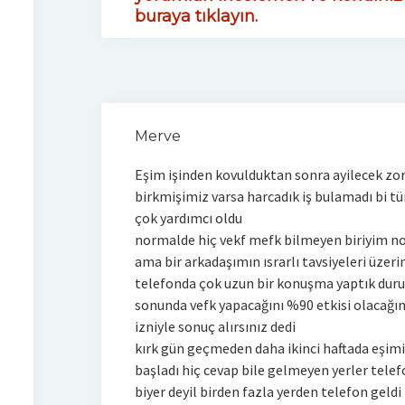
buraya tıklayın.
Merve
Eşim işinden kovulduktan sonra ayilecek zo
birkmişimiz varsa harcadık iş bulamadı bi t
çok yardımcı oldu
normalde hiç vekf mefk bilmeyen biriyim n
ama bir arkadaşımın ısrarlı tavsiyeleri üze
telefonda çok uzun bir konuşma yaptık duru
sonunda vefk yapacağını %90 etkisi olacağını
izniyle sonuç alırsınız dedi
kırk gün geçmeden daha ikinci haftada eşim
başladı hiç cevap bile gelmeyen yerler telefo
biyer deyil birden fazla yerden telefon geldi