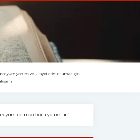
 medyum yorum ve şikayetlerini okumak için
lirsiniz
: “medyum derman hoca yorumları”