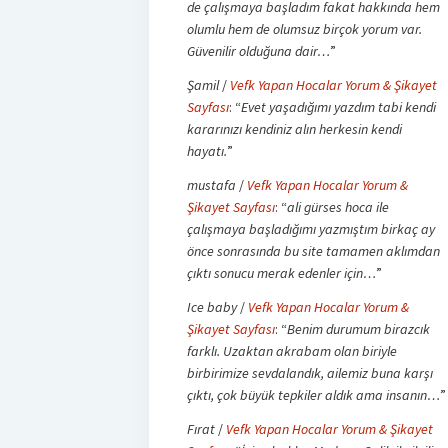
de çalışmaya başladım fakat hakkında hem
olumlu hem de olumsuz birçok yorum var.
Güvenilir olduğuna dair…
”
Şamil
/
Vefk Yapan Hocalar Yorum & Şikayet
Sayfası
: “
Evet yaşadığımı yazdım tabi kendi
kararınızı kendiniz alın herkesin kendi
hayatı.
”
mustafa
/
Vefk Yapan Hocalar Yorum &
Şikayet Sayfası
: “
ali gürses hoca ile
çalışmaya başladığımı yazmıştım birkaç ay
önce sonrasında bu site tamamen aklımdan
çıktı sonucu merak edenler için…
”
Ice baby
/
Vefk Yapan Hocalar Yorum &
Şikayet Sayfası
: “
Benim durumum birazcık
farklı. Uzaktan akrabam olan biriyle
birbirimize sevdalandık, ailemiz buna karşı
çıktı, çok büyük tepkiler aldık ama insanın…
”
Fırat
/
Vefk Yapan Hocalar Yorum & Şikayet