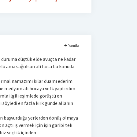
Yanıtla
r duruma düştük elde avuçta ne kadar
ürlü ama sağolsun ali hoca bu konuda
ormal namazımı kılar duamı ederim
rine medyum ali hocaya vefk yaptırdım
mla ilgili eşimlede görüştü en
 söyledi en fazla kırk günde allahın
in başvurduğu yerlerden dönüş olmaya
n açtı iş vermek için işin garibi tek
 biz seçtik içinden