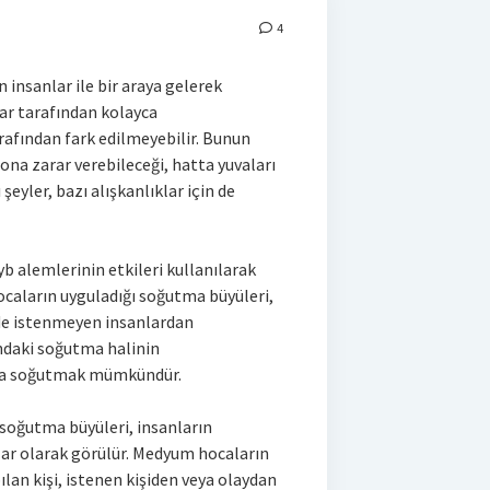
4
insanlar ile bir araya gelerek
lar tarafından kolayca
arafından fark edilmeyebilir. Bunun
 ona zarar verebileceği, hatta yuvaları
 şeyler, bazı alışkanlıklar için de
b alemlerinin etkileri kullanılarak
caların uyguladığı soğutma büyüleri,
de istenmeyen insanlardan
ndaki soğutma halinin
n da soğutmak mümkündür.
 soğutma büyüleri, insanların
tlar olarak görülür. Medyum hocaların
lan kişi, istenen kişiden veya olaydan