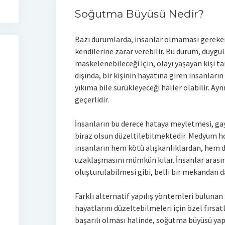
Soğutma Büyüsü Nedir?
Bazı durumlarda, insanlar olmaması gereken 
kendilerine zarar verebilir. Bu durum, duygu
maskelenebileceği için, olayı yaşayan kişi t
dışında, bir kişinin hayatına giren insanların
yıkıma bile sürükleyeceği haller olabilir. Aynı
geçerlidir.
İnsanların bu derece hataya meyletmesi, gay
biraz olsun düzeltilebilmektedir. Medyum ho
insanların hem kötü alışkanlıklardan, hem 
uzaklaşmasını mümkün kılar. İnsanlar arası
oluşturulabilmesi gibi, belli bir mekanda
Farklı alternatif yapılış yöntemleri bulunan
hayatlarını düzeltebilmeleri için özel fırsa
başarılı olması halinde, soğutma büyüsü yapı