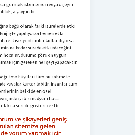
krar görmek istememesi veya o şeyin
ldukça yaygındır.
a bağlı olarak farklı sürelerde etki
kniğiyle yapılıyorsa hemen etki
aha etkisiz yöntemler kullanılıyorsa
emin ne kadar sürede etki edeceğini
m hocalar, duruma göre en uygun
almak için gereken her şeyi yapacaktır.
 soğutma büyüleri tüm bu zahmete
e yuvalar kurtarılabilir, insanlar tüm
emlerinin belki de en özel
 ve işinde iyi bir medyum hoca
çok kısa sürede gösterecektir.
rum ve şikayetleri geniş
rulan sitemize gelen
z de yorum yapmak için