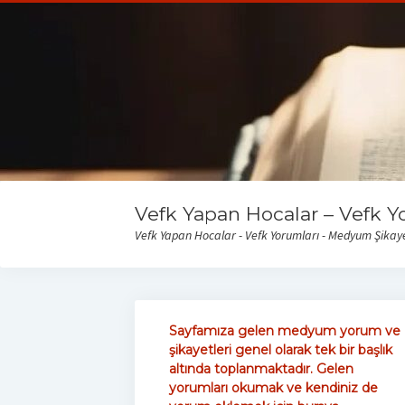
Vefk Yapan Hocalar – Vefk Y
Vefk Yapan Hocalar - Vefk Yorumları - Medyum Şikayet
Sayfamıza gelen medyum yorum ve
şikayetleri genel olarak tek bir başlık
altında toplanmaktadır. Gelen
yorumları okumak ve kendiniz de