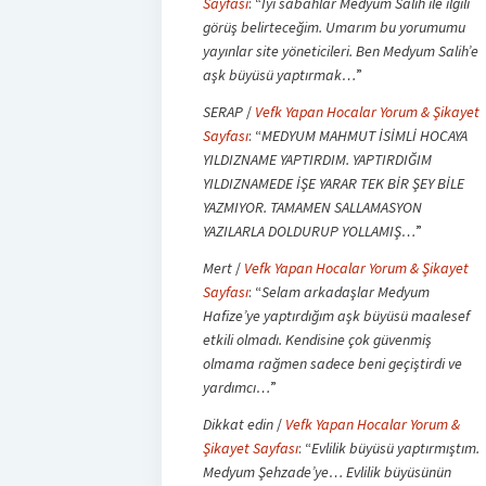
Sayfası
: “
İyi sabahlar Medyum Salih ile ilgili
görüş belirteceğim. Umarım bu yorumumu
yayınlar site yöneticileri. Ben Medyum Salih’e
aşk büyüsü yaptırmak…
”
SERAP
/
Vefk Yapan Hocalar Yorum & Şikayet
Sayfası
: “
MEDYUM MAHMUT İSİMLİ HOCAYA
YILDIZNAME YAPTIRDIM. YAPTIRDIĞIM
YILDIZNAMEDE İŞE YARAR TEK BİR ŞEY BİLE
YAZMIYOR. TAMAMEN SALLAMASYON
YAZILARLA DOLDURUP YOLLAMIŞ…
”
Mert
/
Vefk Yapan Hocalar Yorum & Şikayet
Sayfası
: “
Selam arkadaşlar Medyum
Hafize’ye yaptırdığım aşk büyüsü maalesef
etkili olmadı. Kendisine çok güvenmiş
olmama rağmen sadece beni geçiştirdi ve
yardımcı…
”
Dikkat edin
/
Vefk Yapan Hocalar Yorum &
Şikayet Sayfası
: “
Evlilik büyüsü yaptırmıştım.
Medyum Şehzade’ye… Evlilik büyüsünün