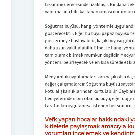
tiksinme derecesinde uzaklaşır. Bir daha te
yapılmasına bile katlanamaması durumları o
Soğutma büyüsü, hangi yöntemle uygulandığın
gösterecektir. Eğer bu büyü papaz büyüsü te
göstermeye başlayabilir, kaşık büyüsü gibi d
daha uzun vakit alabilir. Elbette hangi yönt
tam olarak bilmek mümkün değildir. Medyu
yöntemi belirleyecek ve en kısa sürede etki 
Medyumluk uygulamaları karmaşık olsa da,
değer çalışmalardır. Soğutma büyüsü sayesind
kötü alışkanlıklarından kurtulabilir. Gayb al
hediyelerinden biri olan bu büyü, eğer doğru
tarafından uygulanırsa istenen her sonucu, 
Vefk yapan hocalar hakkındaki yo
kitlelerle paylaşmak amacıyla ku
yorumları incelemek ve kendini