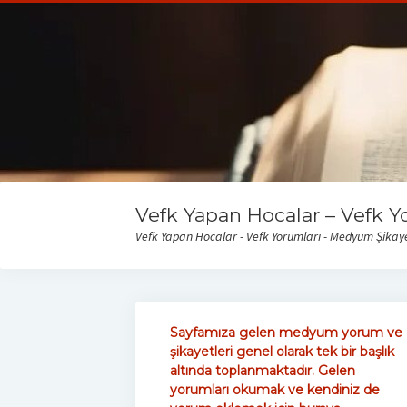
Vefk Yapan Hocalar – Vefk Y
Vefk Yapan Hocalar - Vefk Yorumları - Medyum Şikayet
Sayfamıza gelen medyum yorum ve
şikayetleri genel olarak tek bir başlık
altında toplanmaktadır. Gelen
yorumları okumak ve kendiniz de