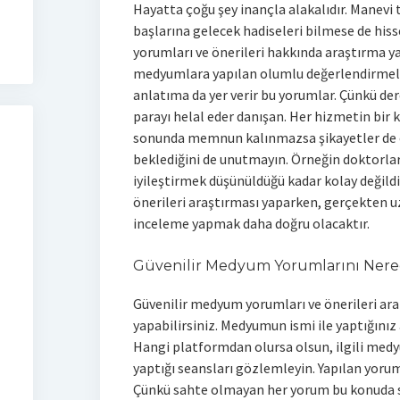
Hayatta çoğu şey inançla alakalıdır. Manevi t
başlarına gelecek hadiseleri bilmese de his
yorumları ve önerileri hakkında araştırma y
medyumlara yapılan olumlu değerlendirmeler
anlatıma da yer verir bu yorumlar. Çünkü der
parayı helal eder danışan. Her hizmetin bir k
sonunda memnun kalınmazsa şikayetler de ol
beklediğini de unutmayın. Örneğin doktorların
iyileştirmek düşünüldüğü kadar kolay değild
önerileri araştırması yaparken, gerçekten uz
inceleme yapmak daha doğru olacaktır.
Güvenilir Medyum Yorumlarını Nere
Güvenilir medyum yorumları ve önerileri ar
yapabilirsiniz. Medyumun ismi ile yaptığınız
Hangi platformdan olursa olsun, ilgili med
yaptığı seansları gözlemleyin. Yapılan yorum
Çünkü sahte olmayan her yorum bu konuda siz