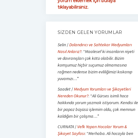
yorum eklemek için buraya
tıklayabilirsiniz.
SIZDEN GELEN YORUMLAR
Selin
/
Dolandırıcı ve Sahtekar Medyumları
Nasıl Anlarız?
: “
Maalesef ki insanların niyeti
ve davranışları çok kötü olabilir. Bizim
komşumuz hiçbir suçumuz olmamasına
rağmen nedense bizim evliliğimizi kıskanıp
yuvamızı…
”
Saadet
/
Medyum Yorumları ve Şikayetleri
Nereden Okunur?
: “
Ali Gürses isimli hoca
hakkında yorum yazmak istiyorum. Kendisi ile
bir papaz büyüsü işlemim oldu, çok memnun
kaldığım bir çalışma…
”
CURNATA
/
Vefk Yapan Hocalar Yorum &
Şikayet Sayfası
: “
Merhaba. Ali hocayla ben