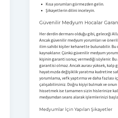
Kısa yorumları görmezden gelin.
Şikayetlerin dilini inceleyin.
Güvenilir Medyum Hocalar Garant
Her derdin dermanı olduğu gibi, geleceği Al
Ancak güvenilir medyum yorumları ve önerile
ilim sahibi kişiler kehanette bulunabilir. B
kaynaklanır. Çünkü güvenilir medyum yoruml
kişinin garanti sonuç vermediği söylenir. Bu
garantisi olmaz. Ancak aurası yüksek, kalp 
hayatınızda değişiklik yaratma kudretine sah
yorumlama, vefk yaptırma ve daha fazlası iç
çalışabilirsiniz. Doğru kişiyi bulmak ve on
hissetmek ise tamamen sizin hislerinize kal
medyumdan seans alarak işlemlerinizi başlat
Medyumlar İçin Yapılan Şikayetler