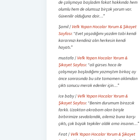
de çalışmaya başladım fakat hakkında hem
olumlu hem de olumsuz birçok yorum var.
Güvenilir olduğuna dair…
”
Şamil
/
Vefk Yapan Hocalar Yorum & Şikayet
Sayfası
: “
Evet yaşadığımı yazdım tabi kendi
kararınızı kendiniz alın herkesin kendi
hayatı.
”
mustafa
/
Vefk Yapan Hocalar Yorum &
Şikayet Sayfası
: “
ali gürses hoca ile
çalışmaya başladığımı yazmıştım birkaç ay
önce sonrasında bu site tamamen aklımdan
çıktı sonucu merak edenler için…
”
Ice baby
/
Vefk Yapan Hocalar Yorum &
Şikayet Sayfası
: “
Benim durumum birazcık
farklı. Uzaktan akrabam olan biriyle
birbirimize sevdalandık, ailemiz buna karşı
çıktı, çok büyük tepkiler aldık ama insanın…
”
Fırat
/
Vefk Yapan Hocalar Yorum & Şikayet