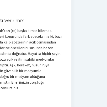
i Verir mi?
lah’tan (cc) başka kimse bilemez.
ri konusunda fark edeceksiniz ki, bazı
u da kalp gözlerinin açık olmasından
arı ve önerileri hususunda bazen
 aslında doğrudur. Hayatta hiçbir şeyin
gözü açık ve ilim sahibi medyumlar
iptir. Aşk, bereket, huzur, rüya
in güvenilir bir medyumla
un doğru bir medyum olduğunu
mıştır. Enerjinizin uyuştuğu
abilirsiniz.