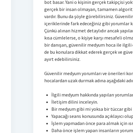
bot basar. Yani o kişinin gerçek takipçisi yok
gerçek bir insan olmayan, tamamen algorit
vardır. Bunu da şöyle görebilirsiniz. Güvenil
içeriklerinde fark edeceğiniz gibi yorumlar k
Çünkü alınan hizmet detaylıdır ancak yapılan
kısa cümlelerse, o kişiye karşı mesafeli olm
bir danışan, güvenilir medyum hoca ile ilgili 
de bu konulara dikkat ederek gerçek ve güve
ayırt edebilirsiniz.
Güvenilir medyum yorumları ve önerileri ko
hocalardan uzak durmak adına aşağıdaki adıml
İlgili medyum hakkında yapılan yorumla
İletişim dilini inceleyin.
Bir medyum gibi mi yoksa bir tüccar gibi
Yapacağı seans konusunda açıklayıcı olup
İşlem yapmadan önce para almak için ısr
Daha önce işlem yapan insanların yoruml