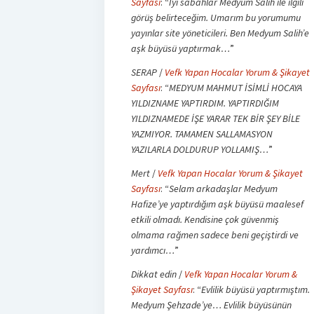
Sayfası
: “
İyi sabahlar Medyum Salih ile ilgili
görüş belirteceğim. Umarım bu yorumumu
yayınlar site yöneticileri. Ben Medyum Salih’e
aşk büyüsü yaptırmak…
”
SERAP
/
Vefk Yapan Hocalar Yorum & Şikayet
Sayfası
: “
MEDYUM MAHMUT İSİMLİ HOCAYA
YILDIZNAME YAPTIRDIM. YAPTIRDIĞIM
YILDIZNAMEDE İŞE YARAR TEK BİR ŞEY BİLE
YAZMIYOR. TAMAMEN SALLAMASYON
YAZILARLA DOLDURUP YOLLAMIŞ…
”
Mert
/
Vefk Yapan Hocalar Yorum & Şikayet
Sayfası
: “
Selam arkadaşlar Medyum
Hafize’ye yaptırdığım aşk büyüsü maalesef
etkili olmadı. Kendisine çok güvenmiş
olmama rağmen sadece beni geçiştirdi ve
yardımcı…
”
Dikkat edin
/
Vefk Yapan Hocalar Yorum &
Şikayet Sayfası
: “
Evlilik büyüsü yaptırmıştım.
Medyum Şehzade’ye… Evlilik büyüsünün