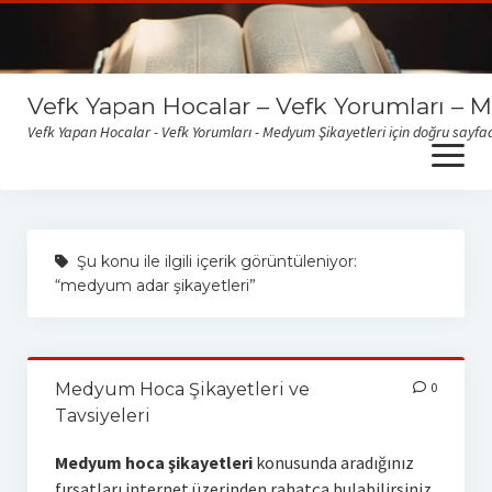
Vefk Yapan Hocalar – Vefk Yorumları – 
Vefk Yapan Hocalar - Vefk Yorumları - Medyum Şikayetleri için doğru sayfad
open
menu
Sitemize gelen medyum yorum ve şikayetlerini okumak için
buraya tıklayabilirsiniz
Şu konu ile ilgili içerik görüntüleniyor:
“medyum adar şikayetleri”
Medyum Hoca Şikayetleri ve
0
Tavsiyeleri
Medyum hoca şikayetleri
konusunda aradığınız
fırsatları internet üzerinden rahatça bulabilirsiniz.