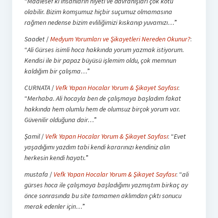
“
Maalesef ki insanların niyeti ve davranışları çok kötü
olabilir. Bizim komşumuz hiçbir suçumuz olmamasına
rağmen nedense bizim evliliğimizi kıskanıp yuvamızı…
”
Saadet
/
Medyum Yorumları ve Şikayetleri Nereden Okunur?
:
“
Ali Gürses isimli hoca hakkında yorum yazmak istiyorum.
Kendisi ile bir papaz büyüsü işlemim oldu, çok memnun
kaldığım bir çalışma…
”
CURNATA
/
Vefk Yapan Hocalar Yorum & Şikayet Sayfası
:
“
Merhaba. Ali hocayla ben de çalışmaya başladım fakat
hakkında hem olumlu hem de olumsuz birçok yorum var.
Güvenilir olduğuna dair…
”
Şamil
/
Vefk Yapan Hocalar Yorum & Şikayet Sayfası
: “
Evet
yaşadığımı yazdım tabi kendi kararınızı kendiniz alın
herkesin kendi hayatı.
”
mustafa
/
Vefk Yapan Hocalar Yorum & Şikayet Sayfası
: “
ali
gürses hoca ile çalışmaya başladığımı yazmıştım birkaç ay
önce sonrasında bu site tamamen aklımdan çıktı sonucu
merak edenler için…
”