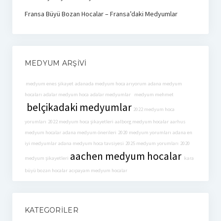
Fransa Büyü Bozan Hocalar – Fransa’daki Medyumlar
MEDYUM ARŞIVI
medyum enes şikayet
adanada medyum hoca arıyorum
adana medyum
hocaları
adalar medyum hoca
adalar medyumlar
medyum mehmet
belçikadaki medyumlar
2022 medyum hoca
yorumları
2022 medyum hoca şikayetleri
aalborg medyum hocalar
aarhus
medyum hocalar
adana medyum önerileri
2020 medyum yorumları
adana en
iyi medyumlar
adana medyum hoca tavsiyesi
2025 medyum yorumları
2020
aachen medyum hocalar
medyum şikayetleri
kara
büyü bozan hocalar
acıpayam medyum hocalar
KATEGORILER