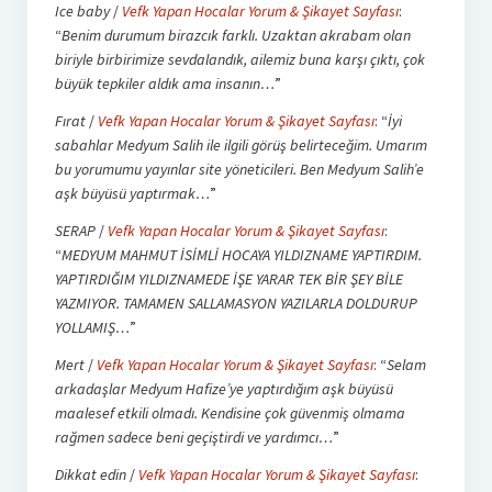
Ice baby
/
Vefk Yapan Hocalar Yorum & Şikayet Sayfası
:
“
Benim durumum birazcık farklı. Uzaktan akrabam olan
biriyle birbirimize sevdalandık, ailemiz buna karşı çıktı, çok
büyük tepkiler aldık ama insanın…
”
Fırat
/
Vefk Yapan Hocalar Yorum & Şikayet Sayfası
: “
İyi
sabahlar Medyum Salih ile ilgili görüş belirteceğim. Umarım
bu yorumumu yayınlar site yöneticileri. Ben Medyum Salih’e
aşk büyüsü yaptırmak…
”
SERAP
/
Vefk Yapan Hocalar Yorum & Şikayet Sayfası
:
“
MEDYUM MAHMUT İSİMLİ HOCAYA YILDIZNAME YAPTIRDIM.
YAPTIRDIĞIM YILDIZNAMEDE İŞE YARAR TEK BİR ŞEY BİLE
YAZMIYOR. TAMAMEN SALLAMASYON YAZILARLA DOLDURUP
YOLLAMIŞ…
”
Mert
/
Vefk Yapan Hocalar Yorum & Şikayet Sayfası
: “
Selam
arkadaşlar Medyum Hafize’ye yaptırdığım aşk büyüsü
maalesef etkili olmadı. Kendisine çok güvenmiş olmama
rağmen sadece beni geçiştirdi ve yardımcı…
”
Dikkat edin
/
Vefk Yapan Hocalar Yorum & Şikayet Sayfası
: