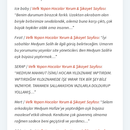
Ice baby
/
Vefk Yapan Hocalar Yorum & Şikayet Sayfası
:
“
Benim durumum birazcık farklı. Uzaktan akrabam olan
biriyle birbirimize sevdalandık, ailemiz buna karşı çıktı, çok
büyük tepkiler aldık ama insanın…
”
Fırat
/
Vefk Yapan Hocalar Yorum & Şikayet Sayfası
: “
İyi
sabahlar Medyum Salih ile ilgili görüş belirteceğim. Umarım
bu yorumumu yayınlar site yöneticileri. Ben Medyum Salih’e
aşk büyüsü yaptırmak…
”
SERAP
/
Vefk Yapan Hocalar Yorum & Şikayet Sayfası
:
“
MEDYUM MAHMUT İSİMLİ HOCAYA YILDIZNAME YAPTIRDIM.
YAPTIRDIĞIM YILDIZNAMEDE İŞE YARAR TEK BİR ŞEY BİLE
YAZMIYOR. TAMAMEN SALLAMASYON YAZILARLA DOLDURUP
YOLLAMIŞ…
”
Mert
/
Vefk Yapan Hocalar Yorum & Şikayet Sayfası
: “
Selam
arkadaşlar Medyum Hafize’ye yaptırdığım aşk büyüsü
maalesef etkili olmadı. Kendisine çok güvenmiş olmama
rağmen sadece beni geçiştirdi ve yardımcı…
”