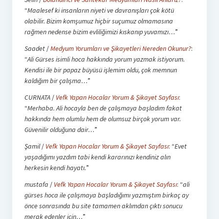
“
Maalesef ki insanların niyeti ve davranışları çok kötü
olabilir. Bizim komşumuz hiçbir suçumuz olmamasına
rağmen nedense bizim evliliğimizi kıskanıp yuvamızı…
”
Saadet
/
Medyum Yorumları ve Şikayetleri Nereden Okunur?
:
“
Ali Gürses isimli hoca hakkında yorum yazmak istiyorum.
Kendisi ile bir papaz büyüsü işlemim oldu, çok memnun
kaldığım bir çalışma…
”
CURNATA
/
Vefk Yapan Hocalar Yorum & Şikayet Sayfası
:
“
Merhaba. Ali hocayla ben de çalışmaya başladım fakat
hakkında hem olumlu hem de olumsuz birçok yorum var.
Güvenilir olduğuna dair…
”
Şamil
/
Vefk Yapan Hocalar Yorum & Şikayet Sayfası
: “
Evet
yaşadığımı yazdım tabi kendi kararınızı kendiniz alın
herkesin kendi hayatı.
”
mustafa
/
Vefk Yapan Hocalar Yorum & Şikayet Sayfası
: “
ali
gürses hoca ile çalışmaya başladığımı yazmıştım birkaç ay
önce sonrasında bu site tamamen aklımdan çıktı sonucu
merak edenler için…
”