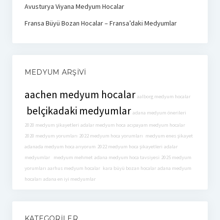
Avusturya Viyana Medyum Hocalar
Fransa Büyü Bozan Hocalar – Fransa’daki Medyumlar
MEDYUM ARŞIVI
aachen medyum hocalar
aalborg medyum hocalar
belçikadaki medyumlar
adana medyum önerileri
2020 medyum şikayetleri
adalar medyum hoca
acıpayam medyum hocalar
2020 medyum yorumları
2022 medyum hoca yorumları
medyum enes şikayet
adanada medyum hoca arıyorum
2022 medyum hoca şikayetleri
adalar
medyumlar
medyum mehmet
adana medyum hoca tavsiyesi
2025 medyum
yorumları
aarhus medyum hocalar
kara büyü bozan hocalar
adana medyum
hocaları
adana en iyi medyumlar
KATEGORILER