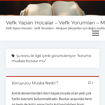
Vefk Yapan Hocalar – Vefk Yorumları – 
Vefk Yapan Hocalar - Vefk Yorumları - Medyum Şikayetleri için doğru sayfad
open
menu
Sitemize gelen medyum yorum ve şikayetlerini okumak için
buraya tıklayabilirsiniz
Şu konu ile ilgili içerik görüntüleniyor: “koruma
muskası bozulur mu”
Koruyucu Muska Nedir?
3
Antik dönemlerden beri hayatımızda olan pek çok
farklı kavram bulunmaktadır. Bunlar arasında hem
iyi hem de kötü amaçlarla kullanılabilen büyü