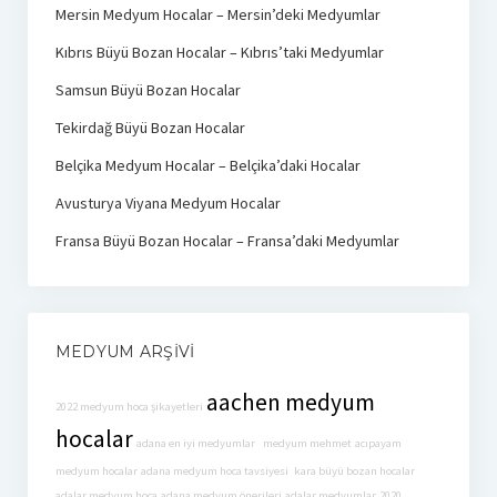
Mersin Medyum Hocalar – Mersin’deki Medyumlar
Kıbrıs Büyü Bozan Hocalar – Kıbrıs’taki Medyumlar
Samsun Büyü Bozan Hocalar
Tekirdağ Büyü Bozan Hocalar
Belçika Medyum Hocalar – Belçika’daki Hocalar
Avusturya Viyana Medyum Hocalar
Fransa Büyü Bozan Hocalar – Fransa’daki Medyumlar
MEDYUM ARŞIVI
aachen medyum
2022 medyum hoca şikayetleri
hocalar
adana en iyi medyumlar
medyum mehmet
acıpayam
medyum hocalar
adana medyum hoca tavsiyesi
kara büyü bozan hocalar
adalar medyum hoca
adana medyum önerileri
adalar medyumlar
2020