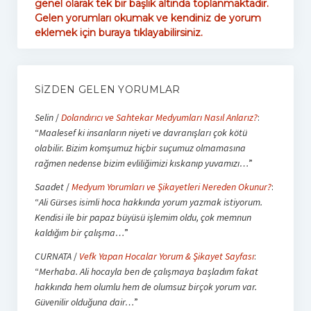
genel olarak tek bir başlık altında toplanmaktadır.
Gelen yorumları okumak ve kendiniz de yorum
eklemek için buraya tıklayabilirsiniz.
SIZDEN GELEN YORUMLAR
Selin
/
Dolandırıcı ve Sahtekar Medyumları Nasıl Anlarız?
:
“
Maalesef ki insanların niyeti ve davranışları çok kötü
olabilir. Bizim komşumuz hiçbir suçumuz olmamasına
rağmen nedense bizim evliliğimizi kıskanıp yuvamızı…
”
Saadet
/
Medyum Yorumları ve Şikayetleri Nereden Okunur?
:
“
Ali Gürses isimli hoca hakkında yorum yazmak istiyorum.
Kendisi ile bir papaz büyüsü işlemim oldu, çok memnun
kaldığım bir çalışma…
”
CURNATA
/
Vefk Yapan Hocalar Yorum & Şikayet Sayfası
:
“
Merhaba. Ali hocayla ben de çalışmaya başladım fakat
hakkında hem olumlu hem de olumsuz birçok yorum var.
Güvenilir olduğuna dair…
”