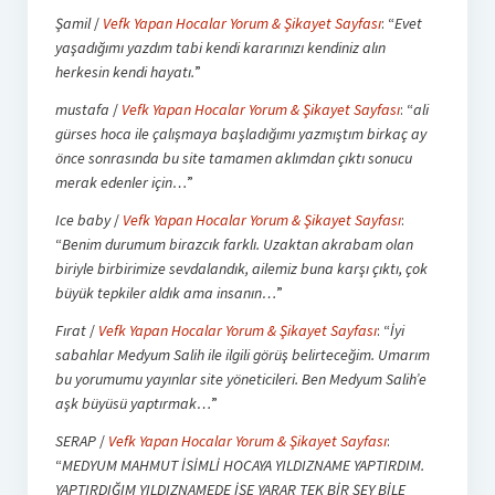
Şamil
/
Vefk Yapan Hocalar Yorum & Şikayet Sayfası
: “
Evet
yaşadığımı yazdım tabi kendi kararınızı kendiniz alın
herkesin kendi hayatı.
”
mustafa
/
Vefk Yapan Hocalar Yorum & Şikayet Sayfası
: “
ali
gürses hoca ile çalışmaya başladığımı yazmıştım birkaç ay
önce sonrasında bu site tamamen aklımdan çıktı sonucu
merak edenler için…
”
Ice baby
/
Vefk Yapan Hocalar Yorum & Şikayet Sayfası
:
“
Benim durumum birazcık farklı. Uzaktan akrabam olan
biriyle birbirimize sevdalandık, ailemiz buna karşı çıktı, çok
büyük tepkiler aldık ama insanın…
”
Fırat
/
Vefk Yapan Hocalar Yorum & Şikayet Sayfası
: “
İyi
sabahlar Medyum Salih ile ilgili görüş belirteceğim. Umarım
bu yorumumu yayınlar site yöneticileri. Ben Medyum Salih’e
aşk büyüsü yaptırmak…
”
SERAP
/
Vefk Yapan Hocalar Yorum & Şikayet Sayfası
:
“
MEDYUM MAHMUT İSİMLİ HOCAYA YILDIZNAME YAPTIRDIM.
YAPTIRDIĞIM YILDIZNAMEDE İŞE YARAR TEK BİR ŞEY BİLE