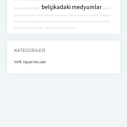
belçikadaki medyumlar
medyum şikayetleri
adana
medyum hocaları
2020 medyum yorumları
aarhus medyum hocalar
medyum
enes şikayet
adanada medyum hoca arıyorum
aalborg medyum hocalar
2022
medyum hoca yorumları
2025 medyum yorumları
KATEGORILER
Vefk Yapan Hocalar