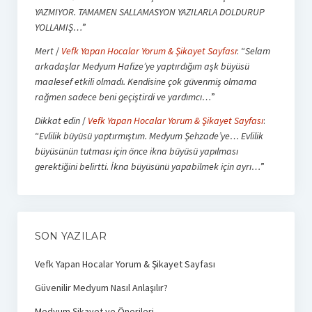
YAZMIYOR. TAMAMEN SALLAMASYON YAZILARLA DOLDURUP
YOLLAMIŞ…
”
Mert
/
Vefk Yapan Hocalar Yorum & Şikayet Sayfası
: “
Selam
arkadaşlar Medyum Hafize’ye yaptırdığım aşk büyüsü
maalesef etkili olmadı. Kendisine çok güvenmiş olmama
rağmen sadece beni geçiştirdi ve yardımcı…
”
Dikkat edin
/
Vefk Yapan Hocalar Yorum & Şikayet Sayfası
:
“
Evlilik büyüsü yaptırmıştım. Medyum Şehzade’ye… Evlilik
büyüsünün tutması için önce ikna büyüsü yapılması
gerektiğini belirtti. İkna büyüsünü yapabilmek için ayrı…
”
SON YAZILAR
Vefk Yapan Hocalar Yorum & Şikayet Sayfası
Güvenilir Medyum Nasıl Anlaşılır?
Medyum Şikayet ve Önerileri