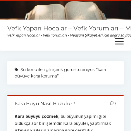
Vefk Yapan Hocalar – Vefk Yorumları – 
Vefk Yapan Hocalar - Vefk Yorumları - Medyum Şikayetleri için doğru sayfad
open
menu
Sitemize gelen medyum yorum ve şikayetlerini okumak için
buraya tıklayabilirsiniz
Şu konu ile ilgili içerik görüntüleniyor: “kara
büyüye karşı koruma”
Kara Büyü Nasıl Bozulur?
2
Kara büyüyü çözmek
, bu büyünün yapımı gibi
oldukça zor bir işlemdir. Kara büyüler, yaptırmak
isteyen kişilerin amacına göre çeşitlilik