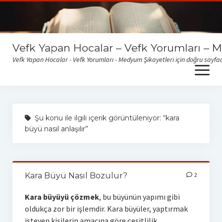
Vefk Yapan Hocalar – Vefk Yorumları – 
Vefk Yapan Hocalar - Vefk Yorumları - Medyum Şikayetleri için doğru sayfad
open
menu
Sitemize gelen medyum yorum ve şikayetlerini okumak için
buraya tıklayabilirsiniz
Şu konu ile ilgili içerik görüntüleniyor: “kara
büyü nasıl anlaşılır”
Kara Büyü Nasıl Bozulur?
2
Kara büyüyü çözmek
, bu büyünün yapımı gibi
oldukça zor bir işlemdir. Kara büyüler, yaptırmak
isteyen kişilerin amacına göre çeşitlilik