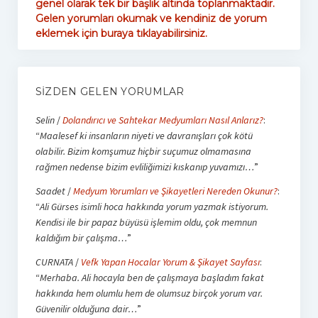
genel olarak tek bir başlık altında toplanmaktadır.
Gelen yorumları okumak ve kendiniz de yorum
eklemek için buraya tıklayabilirsiniz.
SIZDEN GELEN YORUMLAR
Selin
/
Dolandırıcı ve Sahtekar Medyumları Nasıl Anlarız?
:
“
Maalesef ki insanların niyeti ve davranışları çok kötü
olabilir. Bizim komşumuz hiçbir suçumuz olmamasına
rağmen nedense bizim evliliğimizi kıskanıp yuvamızı…
”
Saadet
/
Medyum Yorumları ve Şikayetleri Nereden Okunur?
:
“
Ali Gürses isimli hoca hakkında yorum yazmak istiyorum.
Kendisi ile bir papaz büyüsü işlemim oldu, çok memnun
kaldığım bir çalışma…
”
CURNATA
/
Vefk Yapan Hocalar Yorum & Şikayet Sayfası
:
“
Merhaba. Ali hocayla ben de çalışmaya başladım fakat
hakkında hem olumlu hem de olumsuz birçok yorum var.
Güvenilir olduğuna dair…
”