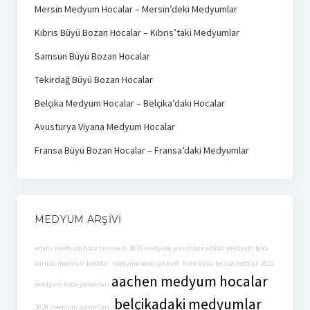
Mersin Medyum Hocalar – Mersin’deki Medyumlar
Kıbrıs Büyü Bozan Hocalar – Kıbrıs’taki Medyumlar
Samsun Büyü Bozan Hocalar
Tekirdağ Büyü Bozan Hocalar
Belçika Medyum Hocalar – Belçika’daki Hocalar
Avusturya Viyana Medyum Hocalar
Fransa Büyü Bozan Hocalar – Fransa’daki Medyumlar
MEDYUM ARŞIVI
adana medyum hoca tavsiyesi
2025 medyum yorumları
adalar medyum hoca
aarhus medyum hocalar
medyum enes şikayet
kara büyü bozan hocalar
2022
aachen medyum hocalar
medyum hoca yorumları
belçikadaki medyumlar
2020 medyum yorumları