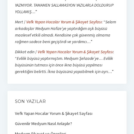
YAZMIYOR. TAMAMEN SALLAMASYON YAZILARLA DOLDURUP
YOLLAMIŞ…
”
Mert
/
Vefk Yapan Hocalar Yorum & Şikayet Sayfası
: “
Selam
arkadaşlar Medyum Hafize’ye yaptırdığım aşk büyüsü
maalesef etkili olmadı. Kendisine çok güvenmiş olmama
rağmen sadece beni geçiştirdi ve yardımcı…
”
Dikkat edin
/
Vefk Yapan Hocalar Yorum & Şikayet Sayfası
:
“
Evlilik büyüsü yaptırmıştım. Medyum Şehzade’ye… Evlilik
büyüsünün tutması için önce ikna büyüsü yapılması
gerektiğini belirtti. İkna büyüsünü yapabilmek için ayrı…
”
SON YAZILAR
Vefk Yapan Hocalar Yorum & Şikayet Sayfası
Güvenilir Medyum Nasıl Anlaşılır?
Medyum Şikayet ve Önerileri