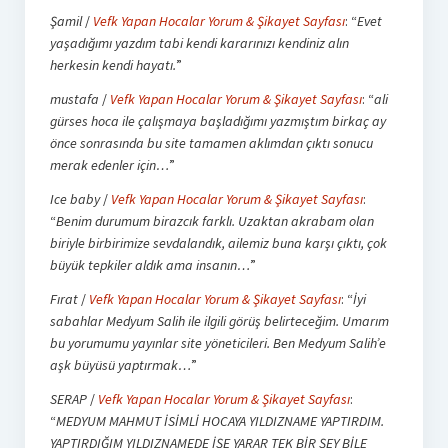
Şamil
/
Vefk Yapan Hocalar Yorum & Şikayet Sayfası
: “
Evet
yaşadığımı yazdım tabi kendi kararınızı kendiniz alın
herkesin kendi hayatı.
”
mustafa
/
Vefk Yapan Hocalar Yorum & Şikayet Sayfası
: “
ali
gürses hoca ile çalışmaya başladığımı yazmıştım birkaç ay
önce sonrasında bu site tamamen aklımdan çıktı sonucu
merak edenler için…
”
Ice baby
/
Vefk Yapan Hocalar Yorum & Şikayet Sayfası
:
“
Benim durumum birazcık farklı. Uzaktan akrabam olan
biriyle birbirimize sevdalandık, ailemiz buna karşı çıktı, çok
büyük tepkiler aldık ama insanın…
”
Fırat
/
Vefk Yapan Hocalar Yorum & Şikayet Sayfası
: “
İyi
sabahlar Medyum Salih ile ilgili görüş belirteceğim. Umarım
bu yorumumu yayınlar site yöneticileri. Ben Medyum Salih’e
aşk büyüsü yaptırmak…
”
SERAP
/
Vefk Yapan Hocalar Yorum & Şikayet Sayfası
:
“
MEDYUM MAHMUT İSİMLİ HOCAYA YILDIZNAME YAPTIRDIM.
YAPTIRDIĞIM YILDIZNAMEDE İŞE YARAR TEK BİR ŞEY BİLE