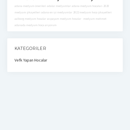
adana medyum önerileri
adalar medyumlar
adana medyum hocaları
2020
medyum şikayetleri
adana en iyi medyumlar
2022 medyum hoca şikayetleri
aalborg medyum hocalar
acıpayam medyum hocalar
medyum mehmet
adanada medyum hoca arıyorum
KATEGORILER
Vefk Yapan Hocalar