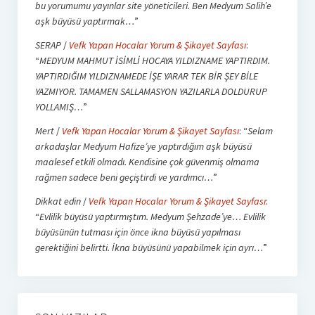
bu yorumumu yayınlar site yöneticileri. Ben Medyum Salih’e
aşk büyüsü yaptırmak…
”
SERAP
/
Vefk Yapan Hocalar Yorum & Şikayet Sayfası
:
“
MEDYUM MAHMUT İSİMLİ HOCAYA YILDIZNAME YAPTIRDIM.
YAPTIRDIĞIM YILDIZNAMEDE İŞE YARAR TEK BİR ŞEY BİLE
YAZMIYOR. TAMAMEN SALLAMASYON YAZILARLA DOLDURUP
YOLLAMIŞ…
”
Mert
/
Vefk Yapan Hocalar Yorum & Şikayet Sayfası
: “
Selam
arkadaşlar Medyum Hafize’ye yaptırdığım aşk büyüsü
maalesef etkili olmadı. Kendisine çok güvenmiş olmama
rağmen sadece beni geçiştirdi ve yardımcı…
”
Dikkat edin
/
Vefk Yapan Hocalar Yorum & Şikayet Sayfası
:
“
Evlilik büyüsü yaptırmıştım. Medyum Şehzade’ye… Evlilik
büyüsünün tutması için önce ikna büyüsü yapılması
gerektiğini belirtti. İkna büyüsünü yapabilmek için ayrı…
”