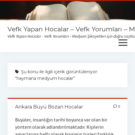
Vefk Yapan Hocalar – Vefk Yorumları – 
Vefk Yapan Hocalar - Vefk Yorumları - Medyum Şikayetleri için doğru sayfad
open
menu
Sitemize gelen medyum yorum ve şikayetlerini okumak için
buraya tıklayabilirsiniz
Şu konu ile ilgili içerik görüntüleniyor:
“haymana medyum hocalar”
Ankara Büyü Bozan Hocalar
0
Büyüler, insanlığın tarihi boyunca var olan bir
yöntem olarak adlandırılmaktadır. Kişilerin
amaçlarına bağlı olarak büyünün türleri farklılık