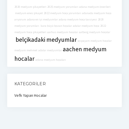
2020 medyum şikayetleri
2025 medyum yorumları
adana medyum önerileri
medyum enes şikayet
2022 medyum hoca yorumları
adanada medyum hoca
arıyorum
adana en iyi medyumlar
adana medyum hoca tavsiyesi
2020
medyum yorumları
kara büyü bozan hocalar
adalar medyum hoca
2022
medyum hoca şikayetleri
aarhus medyum hocalar
aalborg medyum hocalar
belçikadaki medyumlar
acıpayam medyum hocalar
aachen medyum
medyum mehmet
adalar medyumlar
hocalar
adana medyum hocaları
KATEGORILER
Vefk Yapan Hocalar