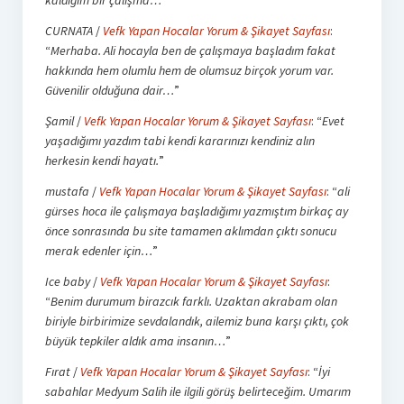
CURNATA
/
Vefk Yapan Hocalar Yorum & Şikayet Sayfası
:
“
Merhaba. Ali hocayla ben de çalışmaya başladım fakat
hakkında hem olumlu hem de olumsuz birçok yorum var.
Güvenilir olduğuna dair…
”
Şamil
/
Vefk Yapan Hocalar Yorum & Şikayet Sayfası
: “
Evet
yaşadığımı yazdım tabi kendi kararınızı kendiniz alın
herkesin kendi hayatı.
”
mustafa
/
Vefk Yapan Hocalar Yorum & Şikayet Sayfası
: “
ali
gürses hoca ile çalışmaya başladığımı yazmıştım birkaç ay
önce sonrasında bu site tamamen aklımdan çıktı sonucu
merak edenler için…
”
Ice baby
/
Vefk Yapan Hocalar Yorum & Şikayet Sayfası
:
“
Benim durumum birazcık farklı. Uzaktan akrabam olan
biriyle birbirimize sevdalandık, ailemiz buna karşı çıktı, çok
büyük tepkiler aldık ama insanın…
”
Fırat
/
Vefk Yapan Hocalar Yorum & Şikayet Sayfası
: “
İyi
sabahlar Medyum Salih ile ilgili görüş belirteceğim. Umarım