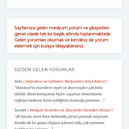
Sayfamıza gelen medyum yorum ve şikayetleri
genel olarak tek bir başlık altında toplanmaktadır.
Gelen yorumları okumak ve kendiniz de yorum
eklemek için buraya tıklayabilirsiniz.
SIZDEN GELEN YORUMLAR
Selin
/
Dolandırıcı ve Sahtekar Medyumları Nasıl Anlarız?
:
“
Maalesef ki insanların niyeti ve davranışları çok kötü
olabilir. Bizim komşumuz hiçbir suçumuz olmamasına
rağmen nedense bizim evliliğimizi kıskanıp yuvamızı…
”
Saadet
/
Medyum Yorumları ve Şikayetleri Nereden Okunur?
:
“
Ali Gürses isimli hoca hakkında yorum yazmak istiyorum.
Kendisi ile bir papaz büyüsü işlemim oldu, çok memnun
kaldığım bir çalışma…
”