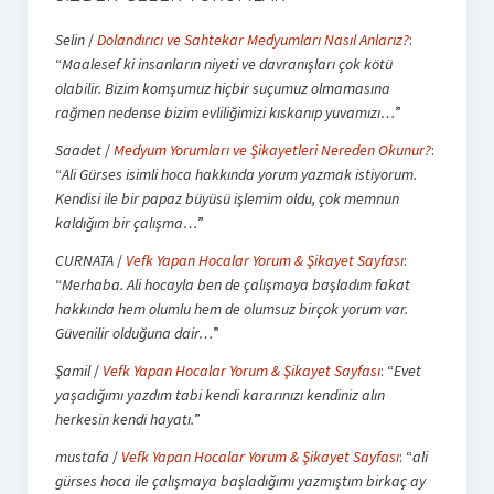
Selin
/
Dolandırıcı ve Sahtekar Medyumları Nasıl Anlarız?
:
“
Maalesef ki insanların niyeti ve davranışları çok kötü
olabilir. Bizim komşumuz hiçbir suçumuz olmamasına
rağmen nedense bizim evliliğimizi kıskanıp yuvamızı…
”
Saadet
/
Medyum Yorumları ve Şikayetleri Nereden Okunur?
:
“
Ali Gürses isimli hoca hakkında yorum yazmak istiyorum.
Kendisi ile bir papaz büyüsü işlemim oldu, çok memnun
kaldığım bir çalışma…
”
CURNATA
/
Vefk Yapan Hocalar Yorum & Şikayet Sayfası
:
“
Merhaba. Ali hocayla ben de çalışmaya başladım fakat
hakkında hem olumlu hem de olumsuz birçok yorum var.
Güvenilir olduğuna dair…
”
Şamil
/
Vefk Yapan Hocalar Yorum & Şikayet Sayfası
: “
Evet
yaşadığımı yazdım tabi kendi kararınızı kendiniz alın
herkesin kendi hayatı.
”
mustafa
/
Vefk Yapan Hocalar Yorum & Şikayet Sayfası
: “
ali
gürses hoca ile çalışmaya başladığımı yazmıştım birkaç ay