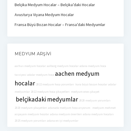
Belçika Medyum Hocalar – Belçika’daki Hocalar
Avusturya Viyana Medyum Hocalar
Fransa Büyü Bozan Hocalar – Fransa’daki Medyumlar
MEDYUM ARŞIVI
aarhus medyum hocalar
aalborg medyum hocalar
adana medyum hoca
aachen medyum
tavsiyesi
adalar medyum hoca
hocalar
2022 medyum hoca yorumları
kara büyü bozan hocalar
adalar
medyumlar
2022 medyum hoca şikayetleri
medyum enes şikayet
belçikadaki medyumlar
2020 medyum yorumları
2020 medyum şikayetleri
adanada medyum hoca arıyorum
medyum mehmet
acıpayam medyum hocalar
adana medyum önerileri
adana medyum hocaları
2025 medyum yorumları
adana en iyi medyumlar