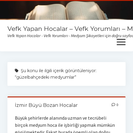
Vefk Yapan Hocalar – Vefk Yorumları – 
Vefk Yapan Hocalar - Vefk Yorumları - Medyum Şikayetleri için doğru sayfad
open
menu
Sitemize gelen medyum yorum ve şikayetlerini okumak için
buraya tıklayabilirsiniz
Şu konu ile ilgili içerik görüntüleniyor:
“güzelbahçedeki medyumlar”
İzmir Büyü Bozan Hocalar
0
Büyük şehirlerde alanında uzman ve tecrübeli
birçok medyum hoca ile işbirliği yapmak mümkün
görülmektedir. Fakat burada önemli olan doğru