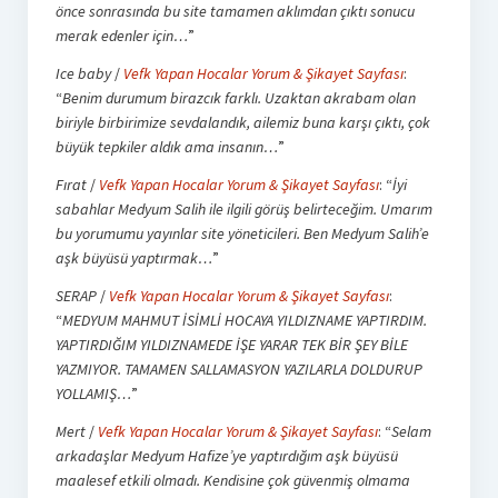
önce sonrasında bu site tamamen aklımdan çıktı sonucu
merak edenler için…
”
Ice baby
/
Vefk Yapan Hocalar Yorum & Şikayet Sayfası
:
“
Benim durumum birazcık farklı. Uzaktan akrabam olan
biriyle birbirimize sevdalandık, ailemiz buna karşı çıktı, çok
büyük tepkiler aldık ama insanın…
”
Fırat
/
Vefk Yapan Hocalar Yorum & Şikayet Sayfası
: “
İyi
sabahlar Medyum Salih ile ilgili görüş belirteceğim. Umarım
bu yorumumu yayınlar site yöneticileri. Ben Medyum Salih’e
aşk büyüsü yaptırmak…
”
SERAP
/
Vefk Yapan Hocalar Yorum & Şikayet Sayfası
:
“
MEDYUM MAHMUT İSİMLİ HOCAYA YILDIZNAME YAPTIRDIM.
YAPTIRDIĞIM YILDIZNAMEDE İŞE YARAR TEK BİR ŞEY BİLE
YAZMIYOR. TAMAMEN SALLAMASYON YAZILARLA DOLDURUP
YOLLAMIŞ…
”
Mert
/
Vefk Yapan Hocalar Yorum & Şikayet Sayfası
: “
Selam
arkadaşlar Medyum Hafize’ye yaptırdığım aşk büyüsü
maalesef etkili olmadı. Kendisine çok güvenmiş olmama