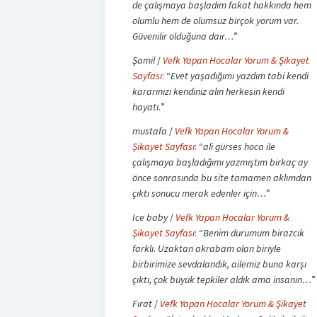
de çalışmaya başladım fakat hakkında hem
olumlu hem de olumsuz birçok yorum var.
Güvenilir olduğuna dair…
”
Şamil
/
Vefk Yapan Hocalar Yorum & Şikayet
Sayfası
: “
Evet yaşadığımı yazdım tabi kendi
kararınızı kendiniz alın herkesin kendi
hayatı.
”
mustafa
/
Vefk Yapan Hocalar Yorum &
Şikayet Sayfası
: “
ali gürses hoca ile
çalışmaya başladığımı yazmıştım birkaç ay
önce sonrasında bu site tamamen aklımdan
çıktı sonucu merak edenler için…
”
Ice baby
/
Vefk Yapan Hocalar Yorum &
Şikayet Sayfası
: “
Benim durumum birazcık
farklı. Uzaktan akrabam olan biriyle
birbirimize sevdalandık, ailemiz buna karşı
çıktı, çok büyük tepkiler aldık ama insanın…
”
Fırat
/
Vefk Yapan Hocalar Yorum & Şikayet