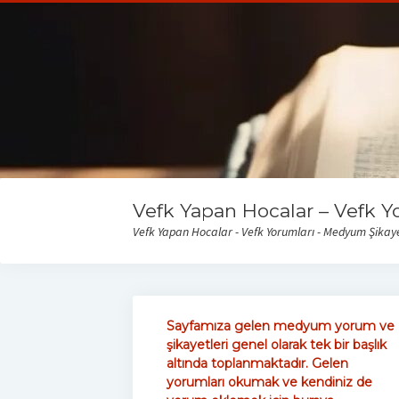
Vefk Yapan Hocalar – Vefk Y
Vefk Yapan Hocalar - Vefk Yorumları - Medyum Şikayet
Sayfamıza gelen medyum yorum ve
şikayetleri genel olarak tek bir başlık
altında toplanmaktadır. Gelen
yorumları okumak ve kendiniz de