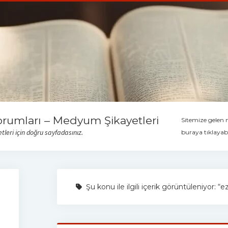
orumları – Medyum Şikayetleri
Sitemize gelen
leri için doğru sayfadasınız.
buraya tıklayabi
Şu konu ile ilgili içerik görüntüleniyor: