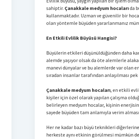
Evlilik büyüsü, yaygın yapılan bir işlem olm
sahiptir.
Çanakkale medyum hocaları
da b
kullanmaktadır. Uzman ve güvenilir bir hoca i
olan yöntemle büyüden yararlanmanız mümk
En Etkili Evlilik Büyüsü Hangisi?
Büyülerin etkileri düşünüldüğünden daha karm
alemde yaşıyor olsak da öte alemlerle alaka
manevi dünyalar ve bu alemlerde var olan ene
sıradan insanlar tarafından anlaşılması pek
Çanakkale medyum hocaları
, en etkili e
kişiler için özel olarak yapılan çalışma old
belirleyen medyum hocalar, kişinin enerjisin
sayede büyüden tam anlamıyla verim alması 
Her ne kadar bazı büyü teknikleri diğerlerine
herkeste aynı etkinin görülmesi mümkün deği