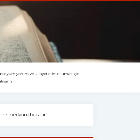
 medyum yorum ve şikayetlerini okumak için
lirsiniz
 “ezine medyum hocalar”