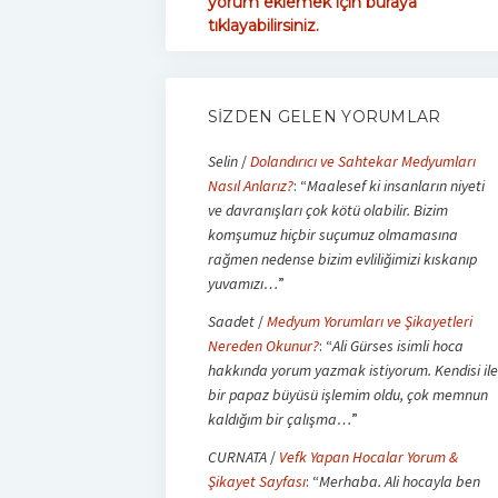
yorum eklemek için buraya
tıklayabilirsiniz.
SIZDEN GELEN YORUMLAR
Selin
/
Dolandırıcı ve Sahtekar Medyumları
Nasıl Anlarız?
: “
Maalesef ki insanların niyeti
ve davranışları çok kötü olabilir. Bizim
komşumuz hiçbir suçumuz olmamasına
rağmen nedense bizim evliliğimizi kıskanıp
yuvamızı…
”
Saadet
/
Medyum Yorumları ve Şikayetleri
Nereden Okunur?
: “
Ali Gürses isimli hoca
hakkında yorum yazmak istiyorum. Kendisi ile
bir papaz büyüsü işlemim oldu, çok memnun
kaldığım bir çalışma…
”
CURNATA
/
Vefk Yapan Hocalar Yorum &
Şikayet Sayfası
: “
Merhaba. Ali hocayla ben