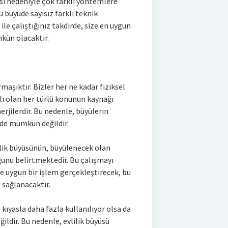
ası nedeniyle çok farklı yöntemlere
u büyüde sayısız farklı teknik
le çalıştığınız takdirde, size en uygun
ün olacaktır.
aşıktır. Bizler her ne kadar fiziksel
lı olan her türlü konunun kaynağı
rjilerdir. Bu nedenle, büyülerin
 de mümkün değildir.
vlilik büyüsünün, büyülenecek olan
uğunu belirtmektedir. Bu çalışmayı
e uygun bir işlem gerçekleştirecek, bu
sağlanacaktır.
 kıyasla daha fazla kullanılıyor olsa da
ldir. Bu nedenle, evlilik büyüsü