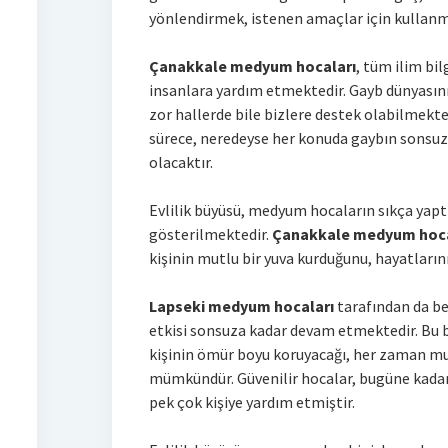
yönlendirmek, istenen amaçlar için kullanm
Çanakkale medyum hocaları
, tüm ilim bil
insanlara yardım etmektedir. Gayb dünyasını 
zor hallerde bile bizlere destek olabilmekt
sürece, neredeyse her konuda gaybın sonsu
olacaktır.
Evlilik büyüsü, medyum hocaların sıkça yapt
gösterilmektedir.
Çanakkale medyum hoca
kişinin mutlu bir yuva kurduğunu, hayatların
Lapseki medyum hocaları
tarafından da bel
etkisi sonsuza kadar devam etmektedir. Bu bü
kişinin ömür boyu koruyacağı, her zaman mut
mümkündür. Güvenilir hocalar, bugüne kadar 
pek çok kişiye yardım etmiştir.