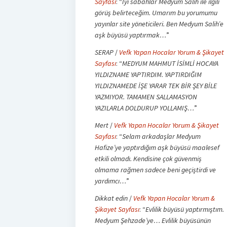
Sayfası
: “
İyi sabahlar Medyum Salih ile ilgili
görüş belirteceğim. Umarım bu yorumumu
yayınlar site yöneticileri. Ben Medyum Salih’e
aşk büyüsü yaptırmak…
”
SERAP
/
Vefk Yapan Hocalar Yorum & Şikayet
Sayfası
: “
MEDYUM MAHMUT İSİMLİ HOCAYA
YILDIZNAME YAPTIRDIM. YAPTIRDIĞIM
YILDIZNAMEDE İŞE YARAR TEK BİR ŞEY BİLE
YAZMIYOR. TAMAMEN SALLAMASYON
YAZILARLA DOLDURUP YOLLAMIŞ…
”
Mert
/
Vefk Yapan Hocalar Yorum & Şikayet
Sayfası
: “
Selam arkadaşlar Medyum
Hafize’ye yaptırdığım aşk büyüsü maalesef
etkili olmadı. Kendisine çok güvenmiş
olmama rağmen sadece beni geçiştirdi ve
yardımcı…
”
Dikkat edin
/
Vefk Yapan Hocalar Yorum &
Şikayet Sayfası
: “
Evlilik büyüsü yaptırmıştım.
Medyum Şehzade’ye… Evlilik büyüsünün