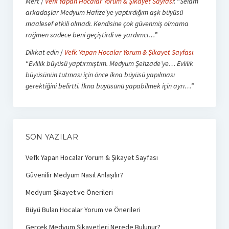
Mert
/
Vefk Yapan Hocalar Yorum & Şikayet Sayfası
: “
Selam
arkadaşlar Medyum Hafize’ye yaptırdığım aşk büyüsü
maalesef etkili olmadı. Kendisine çok güvenmiş olmama
rağmen sadece beni geçiştirdi ve yardımcı…
”
Dikkat edin
/
Vefk Yapan Hocalar Yorum & Şikayet Sayfası
:
“
Evlilik büyüsü yaptırmıştım. Medyum Şehzade’ye… Evlilik
büyüsünün tutması için önce ikna büyüsü yapılması
gerektiğini belirtti. İkna büyüsünü yapabilmek için ayrı…
”
SON YAZILAR
Vefk Yapan Hocalar Yorum & Şikayet Sayfası
Güvenilir Medyum Nasıl Anlaşılır?
Medyum Şikayet ve Önerileri
Büyü Bulan Hocalar Yorum ve Önerileri
Gerçek Medyum Şikayetleri Nerede Bulunur?