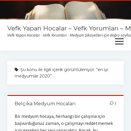
Vefk Yapan Hocalar – Vefk Yorumları – 
Vefk Yapan Hocalar - Vefk Yorumları - Medyum Şikayetleri için doğru sayfad
open
menu
Sitemize gelen medyum yorum ve şikayetlerini okumak için
buraya tıklayabilirsiniz
Şu konu ile ilgili içerik görüntüleniyor: “en iyi
medyumlar 2020”
Belçika Medyum Hocaları
2
Bir medyum hocaya, herhangi bir çalışma için
başvurduğunuz zaman, o çalışmayı reddetmemek
için gereken her şeyi yapacaktır. Ancak, bu