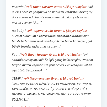
mustafa
/
Vefk Yapan Hocalar Yorum & Şikayet Sayfası
: “
ali
gürses hoca ile çalışmaya başladığımı yazmıştım birkaç ay
önce sonrasında bu site tamamen aklımdan çıktı sonucu
merak edenler için…
”
Ice baby
/
Vefk Yapan Hocalar Yorum & Şikayet Sayfası
:
“
Benim durumum birazcık farklı. Uzaktan akrabam olan
biriyle birbirimize sevdalandık, ailemiz buna karşı çıktı, çok
büyük tepkiler aldık ama insanın…
”
Fırat
/
Vefk Yapan Hocalar Yorum & Şikayet Sayfası
: “
İyi
sabahlar Medyum Salih ile ilgili görüş belirteceğim. Umarım
bu yorumumu yayınlar site yöneticileri. Ben Medyum Salih’e
aşk büyüsü yaptırmak…
”
SERAP
/
Vefk Yapan Hocalar Yorum & Şikayet Sayfası
:
“
MEDYUM MAHMUT İSİMLİ HOCAYA YILDIZNAME YAPTIRDIM.
YAPTIRDIĞIM YILDIZNAMEDE İŞE YARAR TEK BİR ŞEY BİLE
YAZMIYOR. TAMAMEN SALLAMASYON YAZILARLA DOLDURUP
YOLLAMIŞ…
”