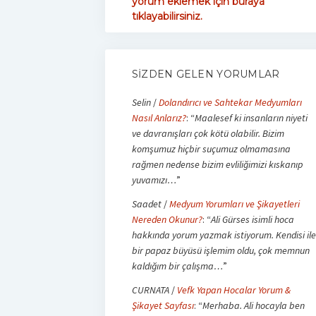
yorum eklemek için buraya
tıklayabilirsiniz.
SIZDEN GELEN YORUMLAR
Selin
/
Dolandırıcı ve Sahtekar Medyumları
Nasıl Anlarız?
: “
Maalesef ki insanların niyeti
ve davranışları çok kötü olabilir. Bizim
komşumuz hiçbir suçumuz olmamasına
rağmen nedense bizim evliliğimizi kıskanıp
yuvamızı…
”
Saadet
/
Medyum Yorumları ve Şikayetleri
Nereden Okunur?
: “
Ali Gürses isimli hoca
hakkında yorum yazmak istiyorum. Kendisi ile
bir papaz büyüsü işlemim oldu, çok memnun
kaldığım bir çalışma…
”
CURNATA
/
Vefk Yapan Hocalar Yorum &
Şikayet Sayfası
: “
Merhaba. Ali hocayla ben