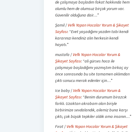
de çalışmaya başladım fakat hakkında hem
olumlu hem de olumsuz birçok yorum var.
Güvenilir olduğuna dair…
”
Şamil
/
Vefk Yapan Hocalar Yorum & Şikayet
Sayfası
: “
Evet yaşadığımı yazdım tabi kendi
kararınızı kendiniz alın herkesin kendi
hayatı.
”
mustafa
/
Vefk Yapan Hocalar Yorum &
Şikayet Sayfası
: “
ali gürses hoca ile
çalışmaya başladığımı yazmıştım birkaç ay
önce sonrasında bu site tamamen aklımdan
çıktı sonucu merak edenler için…
”
Ice baby
/
Vefk Yapan Hocalar Yorum &
Şikayet Sayfası
: “
Benim durumum birazcık
farklı. Uzaktan akrabam olan biriyle
birbirimize sevdalandık, ailemiz buna karşı
çıktı, çok büyük tepkiler aldık ama insanın…
”
Fırat
/
Vefk Yapan Hocalar Yorum & Şikayet