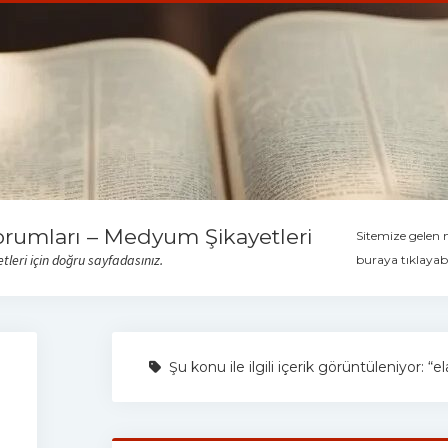
orumları – Medyum Şikayetleri
Sitemize gelen
leri için doğru sayfadasınız.
buraya tıklayabi
Şu konu ile ilgili içerik görüntüleniyor: 