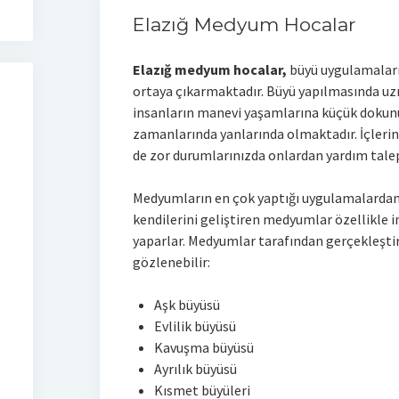
Elazığ Medyum Hocalar
Elazığ medyum hocalar,
büyü uygulamaları
ortaya çıkarmaktadır. Büyü yapılmasında u
insanların manevi yaşamlarına küçük dokunu
zamanlarında yanlarında olmaktadır. İçlerind
de zor durumlarınızda onlardan yardım talep
Medyumların en çok yaptığı uygulamalardan
kendilerini geliştiren medyumlar özellikle 
yaparlar. Medyumlar tarafından gerçekleştir
gözlenebilir:
Aşk büyüsü
Evlilik büyüsü
Kavuşma büyüsü
Ayrılık büyüsü
Kısmet büyüleri