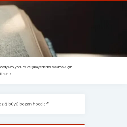
 medyum yorum ve şikayetlerini okumak için
lirsiniz
“elazığ büyü bozan hocalar”