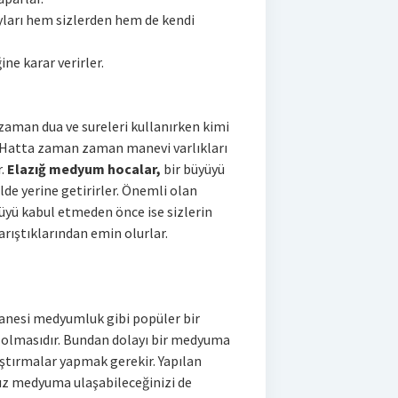
yları hem sizlerden hem de kendi
ine karar verirler.
aman dua ve sureleri kullanırken kimi
. Hatta zaman zaman manevi varlıkları
r.
Elazığ medyum hocalar,
bir büyüyü
lde yerine getirirler. Önemli olan
üyü kabul etmeden önce ise sizlerin
 karıştıklarından emin olurlar.
nesi medyumluk gibi popüler bir
iş olmasıdır. Bundan dolayı bir medyuma
tırmalar yapmak gerekir. Yapılan
ınız medyuma ulaşabileceğinizi de