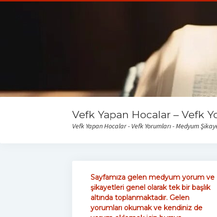
Vefk Yapan Hocalar – Vefk Y
Vefk Yapan Hocalar - Vefk Yorumları - Medyum Şikayet
Sayfamıza gelen medyum yorum ve
şikayetleri genel olarak tek bir başlık
altında toplanmaktadır. Gelen
yorumları okumak ve kendiniz de