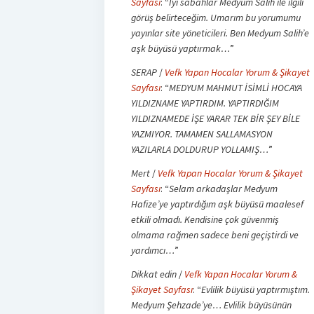
Sayfası
: “
İyi sabahlar Medyum Salih ile ilgili
görüş belirteceğim. Umarım bu yorumumu
yayınlar site yöneticileri. Ben Medyum Salih’e
aşk büyüsü yaptırmak…
”
SERAP
/
Vefk Yapan Hocalar Yorum & Şikayet
Sayfası
: “
MEDYUM MAHMUT İSİMLİ HOCAYA
YILDIZNAME YAPTIRDIM. YAPTIRDIĞIM
YILDIZNAMEDE İŞE YARAR TEK BİR ŞEY BİLE
YAZMIYOR. TAMAMEN SALLAMASYON
YAZILARLA DOLDURUP YOLLAMIŞ…
”
Mert
/
Vefk Yapan Hocalar Yorum & Şikayet
Sayfası
: “
Selam arkadaşlar Medyum
Hafize’ye yaptırdığım aşk büyüsü maalesef
etkili olmadı. Kendisine çok güvenmiş
olmama rağmen sadece beni geçiştirdi ve
yardımcı…
”
Dikkat edin
/
Vefk Yapan Hocalar Yorum &
Şikayet Sayfası
: “
Evlilik büyüsü yaptırmıştım.
Medyum Şehzade’ye… Evlilik büyüsünün