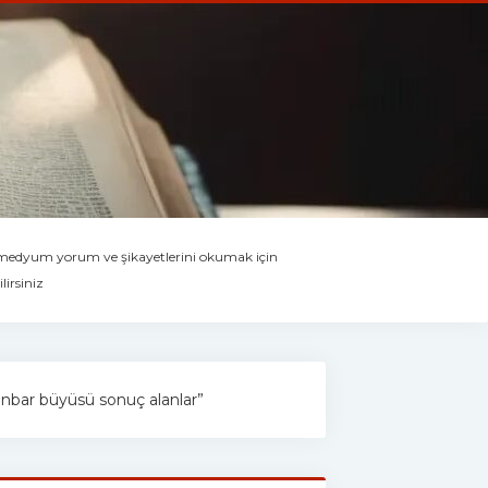
 medyum yorum ve şikayetlerini okumak için
lirsiniz
“canbar büyüsü sonuç alanlar”