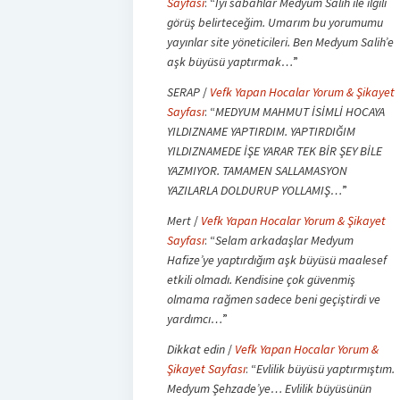
Sayfası
: “
İyi sabahlar Medyum Salih ile ilgili
görüş belirteceğim. Umarım bu yorumumu
yayınlar site yöneticileri. Ben Medyum Salih’e
aşk büyüsü yaptırmak…
”
SERAP
/
Vefk Yapan Hocalar Yorum & Şikayet
Sayfası
: “
MEDYUM MAHMUT İSİMLİ HOCAYA
YILDIZNAME YAPTIRDIM. YAPTIRDIĞIM
YILDIZNAMEDE İŞE YARAR TEK BİR ŞEY BİLE
YAZMIYOR. TAMAMEN SALLAMASYON
YAZILARLA DOLDURUP YOLLAMIŞ…
”
Mert
/
Vefk Yapan Hocalar Yorum & Şikayet
Sayfası
: “
Selam arkadaşlar Medyum
Hafize’ye yaptırdığım aşk büyüsü maalesef
etkili olmadı. Kendisine çok güvenmiş
olmama rağmen sadece beni geçiştirdi ve
yardımcı…
”
Dikkat edin
/
Vefk Yapan Hocalar Yorum &
Şikayet Sayfası
: “
Evlilik büyüsü yaptırmıştım.
Medyum Şehzade’ye… Evlilik büyüsünün