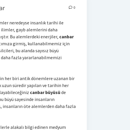
ar
0
ler neredeyse insanlık tarihi ile
n ilimler, gayb alemlerini daha
tır. Bu alemlerdeki enerjiler,
canbar
atımıza girmiş, kullanabilmemiz için
lcileri, bu alanda sayısız büyü
 daha fazla yararlanabilmemizi
n her biri antik dönemlere uzanan bir
uzun süredir yapılan ve tarihin her
layabileceğiniz
canbar büyüsü
de
bu büyü sayesinde insanların
, insanların öte alemlerden daha fazla
lerle alakalı bilgi edinen medyum