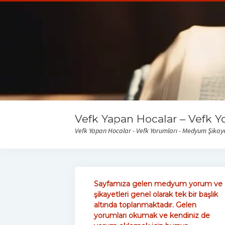
Vefk Yapan Hocalar – Vefk Y
Vefk Yapan Hocalar - Vefk Yorumları - Medyum Şikayet
Sayfamıza gelen medyum yorum ve
şikayetleri genel olarak tek bir başlık
altında toplanmaktadır. Gelen
yorumları okumak ve kendiniz de