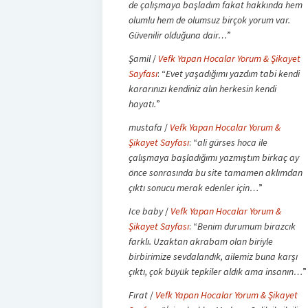
de çalışmaya başladım fakat hakkında hem
olumlu hem de olumsuz birçok yorum var.
Güvenilir olduğuna dair…
”
Şamil
/
Vefk Yapan Hocalar Yorum & Şikayet
Sayfası
: “
Evet yaşadığımı yazdım tabi kendi
kararınızı kendiniz alın herkesin kendi
hayatı.
”
mustafa
/
Vefk Yapan Hocalar Yorum &
Şikayet Sayfası
: “
ali gürses hoca ile
çalışmaya başladığımı yazmıştım birkaç ay
önce sonrasında bu site tamamen aklımdan
çıktı sonucu merak edenler için…
”
Ice baby
/
Vefk Yapan Hocalar Yorum &
Şikayet Sayfası
: “
Benim durumum birazcık
farklı. Uzaktan akrabam olan biriyle
birbirimize sevdalandık, ailemiz buna karşı
çıktı, çok büyük tepkiler aldık ama insanın…
”
Fırat
/
Vefk Yapan Hocalar Yorum & Şikayet