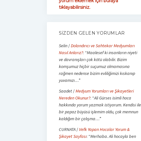
yorum eklemek için buraya
tıklayabilirsiniz.
SIZDEN GELEN YORUMLAR
Selin
/
Dolandırıcı ve Sahtekar Medyumları
Nasıl Anlarız?
: “
Maalesef ki insanların niyeti
ve davranışları çok kötü olabilir. Bizim
komşumuz hiçbir suçumuz olmamasına
rağmen nedense bizim evliliğimizi kıskanıp
yuvamızı…
”
Saadet
/
Medyum Yorumları ve Şikayetleri
Nereden Okunur?
: “
Ali Gürses isimli hoca
hakkında yorum yazmak istiyorum. Kendisi ile
bir papaz büyüsü işlemim oldu, çok memnun
kaldığım bir çalışma…
”
CURNATA
/
Vefk Yapan Hocalar Yorum &
Şikayet Sayfası
: “
Merhaba. Ali hocayla ben