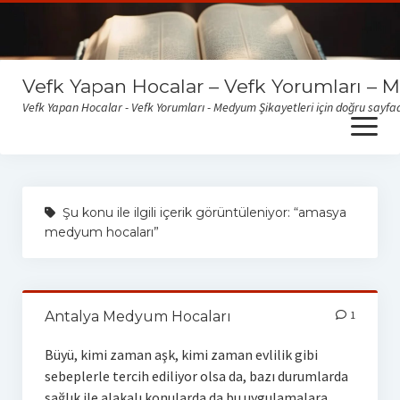
Vefk Yapan Hocalar – Vefk Yorumları – 
Vefk Yapan Hocalar - Vefk Yorumları - Medyum Şikayetleri için doğru sayfad
open
menu
Sitemize gelen medyum yorum ve şikayetlerini okumak için
buraya tıklayabilirsiniz
Şu konu ile ilgili içerik görüntüleniyor: “amasya
medyum hocaları”
Antalya Medyum Hocaları
1
Büyü, kimi zaman aşk, kimi zaman evlilik gibi
sebeplerle tercih ediliyor olsa da, bazı durumlarda
sağlık ile alakalı konularda da bu uygulamalara