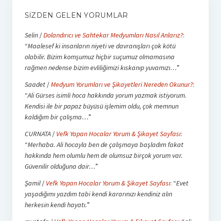
SIZDEN GELEN YORUMLAR
Selin
/
Dolandırıcı ve Sahtekar Medyumları Nasıl Anlarız?
:
“
Maalesef ki insanların niyeti ve davranışları çok kötü
olabilir. Bizim komşumuz hiçbir suçumuz olmamasına
rağmen nedense bizim evliliğimizi kıskanıp yuvamızı…
”
Saadet
/
Medyum Yorumları ve Şikayetleri Nereden Okunur?
:
“
Ali Gürses isimli hoca hakkında yorum yazmak istiyorum.
Kendisi ile bir papaz büyüsü işlemim oldu, çok memnun
kaldığım bir çalışma…
”
CURNATA
/
Vefk Yapan Hocalar Yorum & Şikayet Sayfası
:
“
Merhaba. Ali hocayla ben de çalışmaya başladım fakat
hakkında hem olumlu hem de olumsuz birçok yorum var.
Güvenilir olduğuna dair…
”
Şamil
/
Vefk Yapan Hocalar Yorum & Şikayet Sayfası
: “
Evet
yaşadığımı yazdım tabi kendi kararınızı kendiniz alın
herkesin kendi hayatı.
”