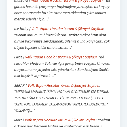
mustafa
/
Vefk Yapan Hocalar Yorum & Şikayet Sayfası
: “
ali
gürses hoca ile çalışmaya başladığımı yazmıştım birkaç ay
önce sonrasında bu site tamamen aklımdan çıktı sonucu
merak edenler için…
”
Ice baby
/
Vefk Yapan Hocalar Yorum & Şikayet Sayfası
:
“
Benim durumum birazcık farklı. Uzaktan akrabam olan
biriyle birbirimize sevdalandık, ailemiz buna karşı çıktı, çok
büyük tepkiler aldık ama insanın…
”
Fırat
/
Vefk Yapan Hocalar Yorum & Şikayet Sayfası
: “
İyi
sabahlar Medyum Salih ile ilgili görüş belirteceğim. Umarım
bu yorumumu yayınlar site yöneticileri. Ben Medyum Salih’e
aşk büyüsü yaptırmak…
”
SERAP
/
Vefk Yapan Hocalar Yorum & Şikayet Sayfası
:
“
MEDYUM MAHMUT İSİMLİ HOCAYA YILDIZNAME YAPTIRDIM.
YAPTIRDIĞIM YILDIZNAMEDE İŞE YARAR TEK BİR ŞEY BİLE
YAZMIYOR. TAMAMEN SALLAMASYON YAZILARLA DOLDURUP
YOLLAMIŞ…
”
Mert
/
Vefk Yapan Hocalar Yorum & Şikayet Sayfası
: “
Selam
arkadaşlar Medyum Hafize’ye yaptırdığım aşk büyüsü