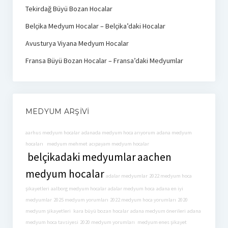
Tekirdağ Büyü Bozan Hocalar
Belçika Medyum Hocalar – Belçika’daki Hocalar
Avusturya Viyana Medyum Hocalar
Fransa Büyü Bozan Hocalar – Fransa’daki Medyumlar
MEDYUM ARŞIVI
aarhus medyum hocalar
adanada medyum hoca arıyorum
adana medyum
hocaları
medyum mehmet
acıpayam medyum hocalar
belçikadaki medyumlar
aachen
medyum hocalar
adalar medyumlar
2022 medyum hoca
şikayetleri
aalborg medyum hocalar
adalar medyum hoca
adana en iyi
medyumlar
2025 medyum yorumları
2022 medyum hoca yorumları
2020
medyum şikayetleri
kara büyü bozan hocalar
adana medyum önerileri
adana
medyum hoca tavsiyesi
2020 medyum yorumları
medyum enes şikayet