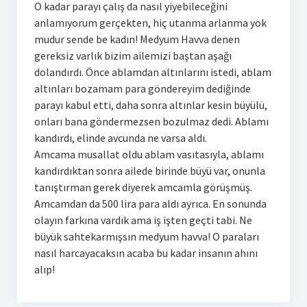
O kadar parayı çalış da nasıl yiyebileceğini
anlamıyorum gerçekten, hiç utanma arlanma yok
mudur sende be kadın! Medyum Havva denen
gereksiz varlık bizim ailemizi baştan aşağı
dolandırdı. Önce ablamdan altınlarını istedi, ablam
altınları bozamam para göndereyim dediğinde
parayı kabul etti, daha sonra altınlar kesin büyülü,
onları bana göndermezsen bozulmaz dedi. Ablamı
kandırdı, elinde avcunda ne varsa aldı.
Amcama musallat oldu ablam vasıtasıyla, ablamı
kandırdıktan sonra ailede birinde büyü var, onunla
tanıştırman gerek diyerek amcamla görüşmüş.
Amcamdan da 500 lira para aldı ayrıca. En sonunda
olayın farkına vardık ama iş işten geçti tabi. Ne
büyük sahtekarmışsın medyum havva! O paraları
nasıl harcayacaksın acaba bu kadar insanın ahını
alıp!