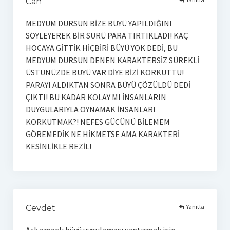
Can
MEDYUM DURSUN BİZE BÜYÜ YAPILDIĞINI
SÖYLEYEREK BİR SÜRÜ PARA TIRTIKLADI! KAÇ
HOCAYA GİTTİK HİÇBİRİ BÜYÜ YOK DEDİ, BU
MEDYUM DURSUN DENEN KARAKTERSİZ SÜREKLİ
ÜSTÜNÜZDE BÜYÜ VAR DİYE BİZİ KORKUTTU!
PARAYI ALDIKTAN SONRA BÜYÜ ÇÖZÜLDÜ DEDİ
ÇIKTI! BU KADAR KOLAY MI İNSANLARIN
DUYGULARIYLA OYNAMAK İNSANLARI
KORKUTMAK?! NEFES GÜCÜNÜ BİLEMEM
GÖREMEDİK NE HİKMETSE AMA KARAKTERİ
KESİNLİKLE REZİL!
Yanıtla
Cevdet
Aşk amaçlı büyü uygulaması yaptırmak için