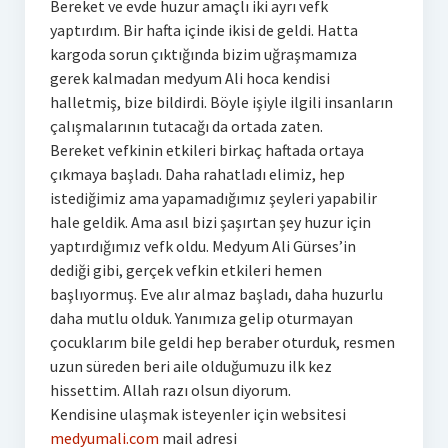
Bereket ve evde huzur amaçlı iki ayrı vefk
yaptırdım. Bir hafta içinde ikisi de geldi. Hatta
kargoda sorun çıktığında bizim uğraşmamıza
gerek kalmadan medyum Ali hoca kendisi
halletmiş, bize bildirdi. Böyle işiyle ilgili insanların
çalışmalarının tutacağı da ortada zaten.
Bereket vefkinin etkileri birkaç haftada ortaya
çıkmaya başladı. Daha rahatladı elimiz, hep
istediğimiz ama yapamadığımız şeyleri yapabilir
hale geldik. Ama asıl bizi şaşırtan şey huzur için
yaptırdığımız vefk oldu. Medyum Ali Gürses’in
dediği gibi, gerçek vefkin etkileri hemen
başlıyormuş. Eve alır almaz başladı, daha huzurlu
daha mutlu olduk. Yanımıza gelip oturmayan
çocuklarım bile geldi hep beraber oturduk, resmen
uzun süreden beri aile olduğumuzu ilk kez
hissettim. Allah razı olsun diyorum.
Kendisine ulaşmak isteyenler için websitesi
medyumali.com
mail adresi