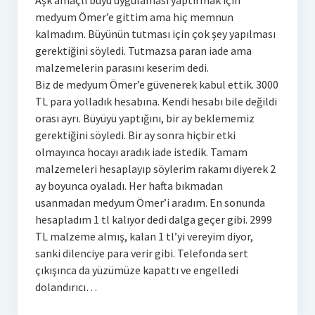
medyum Ömer’e gittim ama hiç memnun
kalmadım. Büyünün tutması için çok şey yapılması
gerektiğini söyledi. Tutmazsa paran iade ama
malzemelerin parasını keserim dedi.
Biz de medyum Ömer’e güvenerek kabul ettik. 3000
TL para yolladık hesabına. Kendi hesabı bile değildi
orası ayrı. Büyüyü yaptığını, bir ay beklememiz
gerektiğini söyledi. Bir ay sonra hiçbir etki
olmayınca hocayı aradık iade istedik. Tamam
malzemeleri hesaplayıp söylerim rakamı diyerek 2
ay boyunca oyaladı. Her hafta bıkmadan
usanmadan medyum Ömer’i aradım. En sonunda
hesapladım 1 tl kalıyor dedi dalga geçer gibi. 2999
TL malzeme almış, kalan 1 tl’yi vereyim diyor,
sanki dilenciye para verir gibi. Telefonda sert
çıkışınca da yüzümüze kapattı ve engelledi
dolandırıcı…