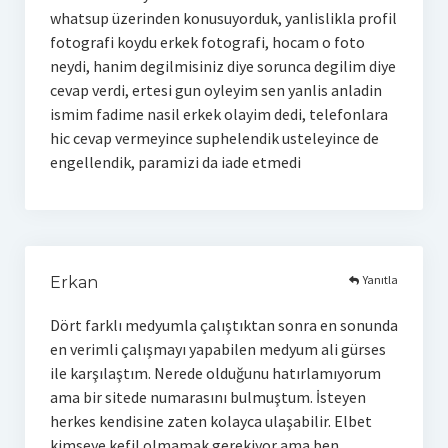
whatsup üzerinden konusuyorduk, yanlislikla profil
fotografi koydu erkek fotografi, hocam o foto
neydi, hanim degilmisiniz diye sorunca degilim diye
cevap verdi, ertesi gun oyleyim sen yanlis anladin
ismim fadime nasil erkek olayim dedi, telefonlara
hic cevap vermeyince suphelendik usteleyince de
engellendik, paramizi da iade etmedi
Yanıtla
Erkan
Dört farklı medyumla çalıştıktan sonra en sonunda
en verimli çalışmayı yapabilen medyum ali gürses
ile karşılaştım. Nerede olduğunu hatırlamıyorum
ama bir sitede numarasını bulmuştum. İsteyen
herkes kendisine zaten kolayca ulaşabilir. Elbet
kimseye kefil olmamak gerekiyor ama ben