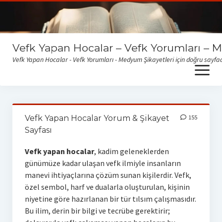
Vefk Yapan Hocalar – Vefk Yorumları – 
Vefk Yapan Hocalar - Vefk Yorumları - Medyum Şikayetleri için doğru sayfad
open
menu
Sitemize gelen medyum yorum ve şikayetlerini okumak için
buraya tıklayabilirsiniz
Vefk Yapan Hocalar Yorum & Şikayet
155
Sayfası
Vefk yapan hocalar
, kadim geleneklerden
günümüze kadar ulaşan vefk ilmiyle insanların
manevi ihtiyaçlarına çözüm sunan kişilerdir. Vefk,
özel sembol, harf ve dualarla oluşturulan, kişinin
niyetine göre hazırlanan bir tür tılsım çalışmasıdır.
Bu ilim, derin bir bilgi ve tecrübe gerektirir;