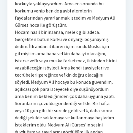
korkuyla yaklaşıyordum. Ama en sonunda bu
korkumu yenip ben de gaybi alemlerin
faydalarından yararlanmak istedim ve Medyum Ali
Gürses hoca ile görüştüm.
Hocam nasıl bir insansa, melek gibi adeta.
Gerçekten bütün korku ve önyargı boşunaymış
dedim. İlk andan itibaren içim ısındı. Muska için
gitmiştim ama bana vefkin daha iyi olacağını,
isterse vefk veya muska farketmez, ikisinden birini
yazabileceğini söyledi. Ama kendi tavsiyeleri ve
tecrübeleri gereğince vefkin doğru olacağını
söyledi. Medyum Ali hocaya bu konuda güvendim,
açıkcası çok para isteyecek diye düşünüyordum
ama benim beklediğimden çok daha uyguna yaptı.
Sorunlarım çözüldü gönderdiği vefkle. Bir hafta
veya 10 gün gibi bir sürede geldi vefk, daha sonra
dediği şekilde saklamaya ve kullanmaya başladım.
İsteklerim oldu. Medyum Ali Gürses’in sesini
duyduğum ve tavırlarını gördüğüm ilk andan