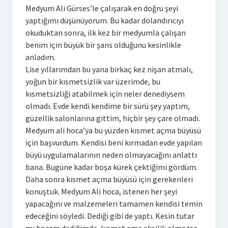
Medyum Ali Gürses’le çalışarak en doğru şeyi
yaptığımı düşünüyorum. Bu kadar dolandırıcıyı
okuduktan sonra, ilk kez bir medyumla çalışan
benim için büyük bir şans olduğunu kesinlikle
anladım.
Lise yıllarımdan bu yana birkaç kez nişan atmalı,
yoğun bir kısmetsizlik var üzerimde, bu
kısmetsizliği atabilmek için neler denediysem
olmadı. Evde kendi kendime bir sürü şey yaptım,
güzellik salonlarına gittim, hiçbir şey çare olmadı.
Medyum ali hoca’ya bu yüzden kısmet açma büyüsü
için başvurdum. Kendisi beni kırmadan evde yapılan
büyü uygulamalarının neden olmayacağını anlattı
bana. Bugüne kadar boşa kürek çektiğimi gördüm.
Daha sonra kısmet açma büyüsü için gerekenleri
konuştuk. Medyum Ali hoca, istenen her şeyi
yapacağını ve malzemeleri tamamen kendisi temin
edeceğini söyledi. Dediği gibi de yaptı. Kesin tutar
mı hocam dediğimde, kısmet ama aksilik olmazsa